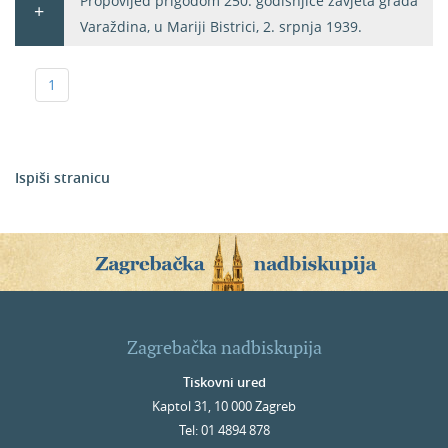
Propovijed prigodom 250. godišnjice zavjeta grada
Varaždina, u Mariji Bistrici, 2. srpnja 1939.
1
Ispiši stranicu
Zagrebačka nadbiskupija
Tiskovni ured
Kaptol 31, 10 000 Zagreb
Tel: 01 4894 878