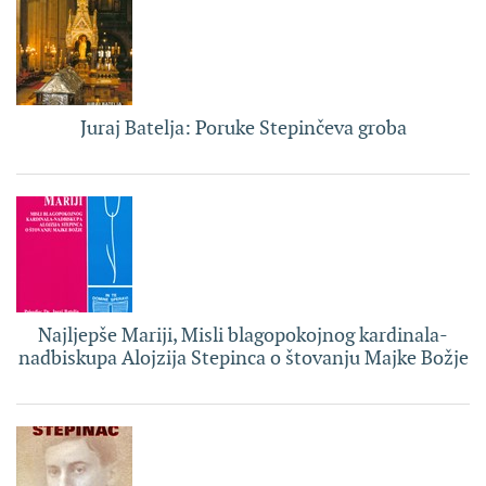
Juraj Batelja: Poruke Stepinčeva groba
Najljepše Mariji, Misli blagopokojnog kardinala-
nadbiskupa Alojzija Stepinca o štovanju Majke Božje