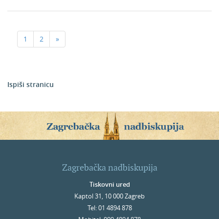
1
2
»
Ispiši stranicu
Zagrebačka nadbiskupija
Tiskovni ured
Kaptol 31, 10 000 Zagreb
Tel: 01 4894 878