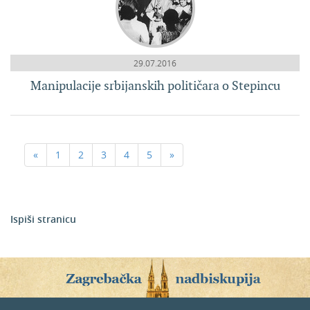
29.07.2016
Manipulacije srbijanskih političara o Stepincu
«
1
2
3
4
5
»
Ispiši stranicu