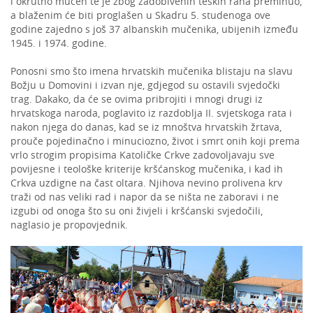
i okrutno mučen te je zbog zadobivenih teških rana preminuo,
a blaženim će biti proglašen u Skadru 5. studenoga ove
godine zajedno s još 37 albanskih mučenika, ubijenih između
1945. i 1974. godine.
Ponosni smo što imena hrvatskih mučenika blistaju na slavu
Božju u Domovini i izvan nje, gdjegod su ostavili svjedočki
trag. Dakako, da će se ovima pribrojiti i mnogi drugi iz
hrvatskoga naroda, poglavito iz razdoblja II. svjetskoga rata i
nakon njega do danas, kad se iz mnoštva hrvatskih žrtava,
prouče pojedinačno i minuciozno, život i smrt onih koji prema
vrlo strogim propisima Katoličke Crkve zadovoljavaju sve
povijesne i teološke kriterije kršćanskog mučenika, i kad ih
Crkva uzdigne na čast oltara. Njihova nevino prolivena krv
traži od nas veliki rad i napor da se ništa ne zaboravi i ne
izgubi od onoga što su oni živjeli i kršćanski svjedočili,
naglasio je propovjednik.