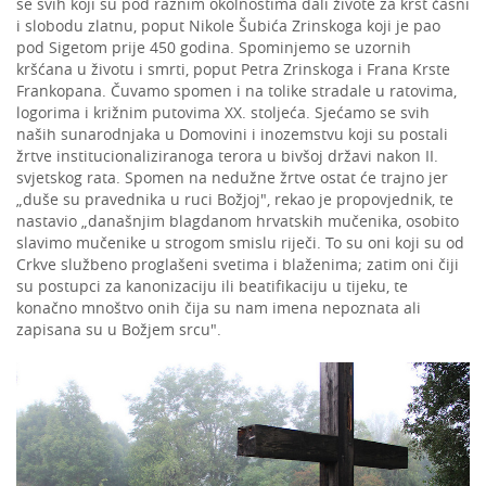
se svih koji su pod raznim okolnostima dali živote za krst časni
i slobodu zlatnu, poput Nikole Šubića Zrinskoga koji je pao
pod Sigetom prije 450 godina. Spominjemo se uzornih
kršćana u životu i smrti, poput Petra Zrinskoga i Frana Krste
Frankopana. Čuvamo spomen i na tolike stradale u ratovima,
logorima i križnim putovima XX. stoljeća. Sjećamo se svih
naših sunarodnjaka u Domovini i inozemstvu koji su postali
žrtve institucionaliziranoga terora u bivšoj državi nakon II.
svjetskog rata. Spomen na nedužne žrtve ostat će trajno jer
„duše su pravednika u ruci Božjoj", rekao je propovjednik, te
nastavio „današnjim blagdanom hrvatskih mučenika, osobito
slavimo mučenike u strogom smislu riječi. To su oni koji su od
Crkve službeno proglašeni svetima i blaženima; zatim oni čiji
su postupci za kanonizaciju ili beatifikaciju u tijeku, te
konačno mnoštvo onih čija su nam imena nepoznata ali
zapisana su u Božjem srcu".