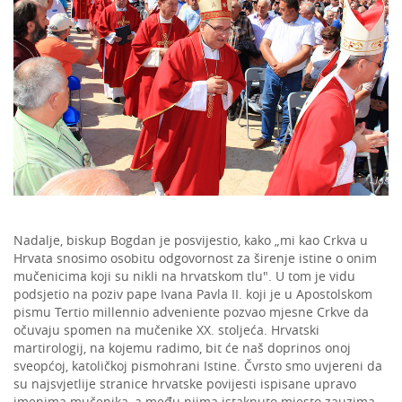
Nadalje, biskup Bogdan je posvijestio, kako „mi kao Crkva u
Hrvata snosimo osobitu odgovornost za širenje istine o onim
mučenicima koji su nikli na hrvatskom tlu". U tom je vidu
podsjetio na poziv pape Ivana Pavla II. koji je u Apostolskom
pismu Tertio millennio adveniente pozvao mjesne Crkve da
očuvaju spomen na mučenike XX. stoljeća. Hrvatski
martirologij, na kojemu radimo, bit će naš doprinos onoj
sveopćoj, katoličkoj pismohrani Istine. Čvrsto smo uvjereni da
su najsvjetlije stranice hrvatske povijesti ispisane upravo
imenima mučenika, a među njima istaknuto mjesto zauzima