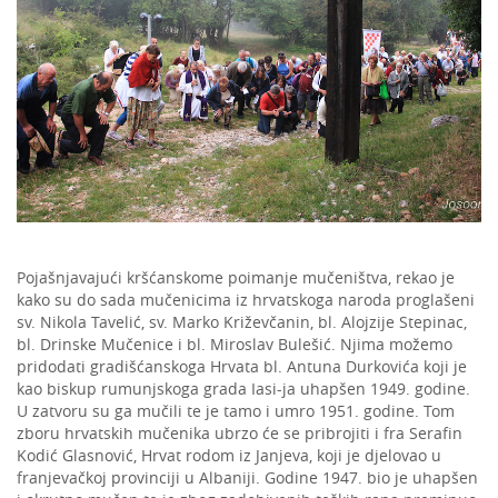
Pojašnjavajući kršćanskome poimanje mučeništva, rekao je
kako su do sada mučenicima iz hrvatskoga naroda proglašeni
sv. Nikola Tavelić, sv. Marko Križevčanin, bl. Alojzije Stepinac,
bl. Drinske Mučenice i bl. Miroslav Bulešić. Njima možemo
pridodati gradišćanskoga Hrvata bl. Antuna Durkovića koji je
kao biskup rumunjskoga grada Iasi-ja uhapšen 1949. godine.
U zatvoru su ga mučili te je tamo i umro 1951. godine. Tom
zboru hrvatskih mučenika ubrzo će se pribrojiti i fra Serafin
Kodić Glasnović, Hrvat rodom iz Janjeva, koji je djelovao u
franjevačkoj provinciji u Albaniji. Godine 1947. bio je uhapšen