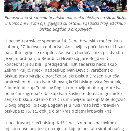
Ponosni smo što imena hrvatskih mučenika blistaju na slavu Božju
u Domovini i izvan nje, gdjegod su ostavili svjedočki trag, istaknuo
biskup Bogdan u propovijedi
U povodu proslave spomena 14. Dana hrvatskih mučenika u
subotu, 27. kolovoza euharistijsko slavlje s početkom u 11 sati
na Udbini gdje se okupilo više tisuća hodočasnika predvodio
je vojni ordinarij u Republici Hrvatskoj Jure Bogdan. U
koncebraciji su bili i predsjednik HBK zadarski nadbiskup
Želimir Puljić, riječki nadbiskup Ivan Devčić, varaždinski
biskup Josip Mrzljak, porečko pulski biskup Dražen Kutleša i
umirovljeni biskup Ivan Milovan, krčki biskup Ivica Petanjak,
šibenski biskup Tomislav Rogić i umirovljeni biskup Ante Ivas,
pomoćni zagrebački biskup Ivan Šaško, te domaćin gospićko-
senjski biskup Zdenko Križić i umirovljeni biskup Mile Bogović.
U ovoj prigodi, biskup Bogdan je u ruci imao križ krbavskih
biskupa iz 15. st., dok je oltar krasio zlatni krbavski križ.
U pozdravnoj riječi biskup Križić na „iznimno znakovitom
mjestu naše povijesti, na mjestu koje je postalo simbol našeg