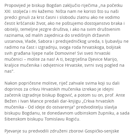
Propovijed je biskup Bogdan zaključio riječima „na početku
XXI. stoljeća i mi kažemo: Ništa nam ne koristi što su naši
predci ginuli za krst časni i slobodu zlatnu ako ne vodimo
čestit kršćanski život, ako ne poštujemo dostojanstvo braka i
obitelji, temeljne jezgre društva, i ako na svim društvenim
razinama, od malih zajednica do središnjih državnih
ustanova, Vlade, Sabora i predsjedničkog ureda, s ljubavlju ne
radimo na čast i izgradnju, svoga roda hrvatskoga, boljitak
svih građana lijepe naše Domovine! Svi sveti hrvatski
mučenici – molite za nas! A ti, bezgrješna Djevice Marijo,
kraljice mučenika i odvjetnice Hrvatske, svrni svoj pogled na
nas".
Nakon popričesne molitve, riječ zahvale svima koji su dali
doprinos za crkvu Hrvatskih mučenika izrekao je idejni
začetnik izgradnje biskup Bogović, a potom su on, prof. Ante
Bežen i Ivan Mance predali dar-knjigu „Crkva hrvatskih
mučenika - Od ideje do ostvarenja" predvoditelju slavlja
biskupu Bogdanu, te donedavnom udbinskom župniku, a sada
šibenskom biskupu Tomislavu Rogiću.
Pjevanje su predvodili združeni zborovi Gospićko-senjske