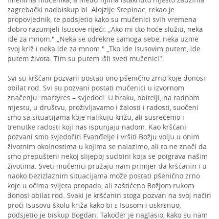
zagrebački nadbiskup bl. Alojzije Stepinac, rekao je
propovjednik, te podsjetio kako su mučenici svih vremena
dobro razumjeli Isusove riječi: „Ako mi tko hoće služiti, neka
ide za mnom." „Neka se odrekne samoga sebe, neka uzme
svoj križ i neka ide za mnom." „Tko ide Isusovim putem, ide
putem života. Tim su putem išli sveti mučenici".
Svi su kršćani pozvani postati ono pšenično zrno koje donosi
obilat rod. Svi su pozvani postati mučenici u izvornom
značenju: martyres – svjedoci. U braku, obitelji, na radnom
mjestu, u društvu, proživljavamo i žalosti i radosti, suočeni
smo sa situacijama koje nalikuju križu, ali susrećemo i
trenutke radosti koji nas ispunjaju nadom. Kao kršćani
pozvani smo svjedočiti Evanđelje i vršiti Božju volju u onim
životnim okolnostima u kojima se nalazimo, ali to ne znači da
smo prepušteni nekoj slijepoj sudbini koja se poigrava našim
životima. Sveti mučenici pružaju nam primjer da kršćanin i u
naoko bezizlaznim situacijama može postati pšenično zrno
koje u očima svijeta propada, ali zaštićeno Božjom rukom
donosi obilat rod. Svaki je kršćanin stoga pozvan na svoj način
proći Isusovu školu križa kako bi s Isusom i uskrsnuo,
podsjetio je biskup Bogdan. Također je naglasio, kako su nam