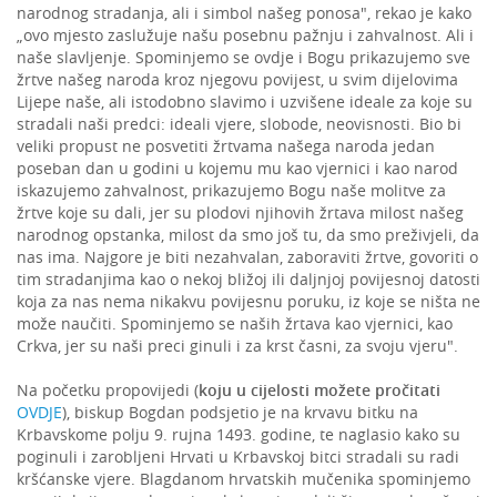
narodnog stradanja, ali i simbol našeg ponosa", rekao je kako
„ovo mjesto zaslužuje našu posebnu pažnju i zahvalnost. Ali i
naše slavljenje. Spominjemo se ovdje i Bogu prikazujemo sve
žrtve našeg naroda kroz njegovu povijest, u svim dijelovima
Lijepe naše, ali istodobno slavimo i uzvišene ideale za koje su
stradali naši predci: ideali vjere, slobode, neovisnosti. Bio bi
veliki propust ne posvetiti žrtvama našega naroda jedan
poseban dan u godini u kojemu mu kao vjernici i kao narod
iskazujemo zahvalnost, prikazujemo Bogu naše molitve za
žrtve koje su dali, jer su plodovi njihovih žrtava milost našeg
narodnog opstanka, milost da smo još tu, da smo preživjeli, da
nas ima. Najgore je biti nezahvalan, zaboraviti žrtve, govoriti o
tim stradanjima kao o nekoj bližoj ili daljnjoj povijesnoj datosti
koja za nas nema nikakvu povijesnu poruku, iz koje se ništa ne
može naučiti. Spominjemo se naših žrtava kao vjernici, kao
Crkva, jer su naši preci ginuli i za krst časni, za svoju vjeru".
Na početku propovijedi (
koju u cijelosti možete pročitati
OVDJE
), biskup Bogdan podsjetio je na krvavu bitku na
Krbavskome polju 9. rujna 1493. godine, te naglasio kako su
poginuli i zarobljeni Hrvati u Krbavskoj bitci stradali su radi
kršćanske vjere. Blagdanom hrvatskih mučenika spominjemo