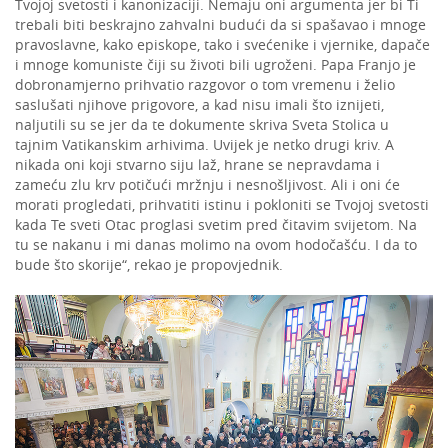
Tvojoj svetosti i kanonizaciji. Nemaju oni argumenta jer bi Ti
trebali biti beskrajno zahvalni budući da si spašavao i mnoge
pravoslavne, kako episkope, tako i svećenike i vjernike, dapače
i mnoge komuniste čiji su životi bili ugroženi. Papa Franjo je
dobronamjerno prihvatio razgovor o tom vremenu i želio
saslušati njihove prigovore, a kad nisu imali što iznijeti,
naljutili su se jer da te dokumente skriva Sveta Stolica u
tajnim Vatikanskim arhivima. Uvijek je netko drugi kriv. A
nikada oni koji stvarno siju laž, hrane se nepravdama i
zameću zlu krv potičući mržnju i nesnošljivost. Ali i oni će
morati progledati, prihvatiti istinu i pokloniti se Tvojoj svetosti
kada Te sveti Otac proglasi svetim pred čitavim svijetom. Na
tu se nakanu i mi danas molimo na ovom hodočašću. I da to
bude što skorije“, rekao je propovjednik.