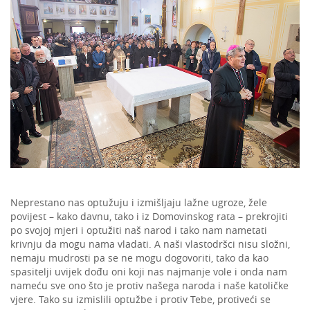
Neprestano nas optužuju i izmišljaju lažne ugroze, žele
povijest – kako davnu, tako i iz Domovinskog rata – prekrojiti
po svojoj mjeri i optužiti naš narod i tako nam nametati
krivnju da mogu nama vladati. A naši vlastodršci nisu složni,
nemaju mudrosti pa se ne mogu dogovoriti, tako da kao
spasitelji uvijek dođu oni koji nas najmanje vole i onda nam
nameću sve ono što je protiv našega naroda i naše katoličke
vjere. Tako su izmislili optužbe i protiv Tebe, protiveći se