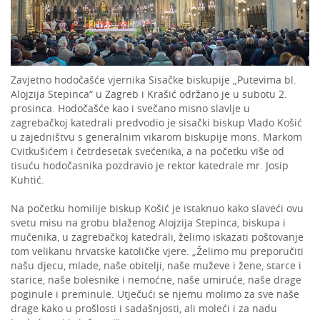
Zavjetno hodočašće vjernika Sisačke biskupije „Putevima bl.
Alojzija Stepinca“ u Zagreb i Krašić održano je u subotu 2.
prosinca. Hodočašće kao i svečano misno slavlje u
zagrebačkoj katedrali predvodio je sisački biskup Vlado Košić
u zajedništvu s generalnim vikarom biskupije mons. Markom
Cvitkušićem i četrdesetak svećenika, a na početku više od
tisuću hodočasnika pozdravio je rektor katedrale mr. Josip
Kuhtić.
Na početku homilije biskup Košić je istaknuo kako slaveći ovu
svetu misu na grobu blaženog Alojzija Stepinca, biskupa i
mučenika, u zagrebačkoj katedrali, želimo iskazati poštovanje
tom velikanu hrvatske katoličke vjere. „Želimo mu preporučiti
našu djecu, mlade, naše obitelji, naše muževe i žene, starce i
starice, naše bolesnike i nemoćne, naše umiruće, naše drage
poginule i preminule. Utječući se njemu molimo za sve naše
drage kako u prošlosti i sadašnjosti, ali moleći i za nadu