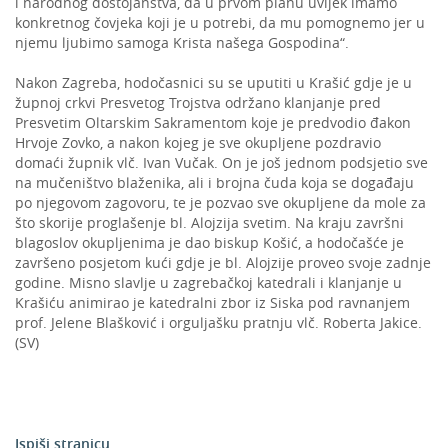
i narodnog dostojanstva, da u prvom planu uvijek imamo
konkretnog čovjeka koji je u potrebi, da mu pomognemo jer u
njemu ljubimo samoga Krista našega Gospodina“.
Nakon Zagreba, hodočasnici su se uputiti u Krašić gdje je u
župnoj crkvi Presvetog Trojstva održano klanjanje pred
Presvetim Oltarskim Sakramentom koje je predvodio đakon
Hrvoje Zovko, a nakon kojeg je sve okupljene pozdravio
domaći župnik vlč. Ivan Vučak. On je još jednom podsjetio sve
na mučeništvo blaženika, ali i brojna čuda koja se događaju
po njegovom zagovoru, te je pozvao sve okupljene da mole za
što skorije proglašenje bl. Alojzija svetim. Na kraju završni
blagoslov okupljenima je dao biskup Košić, a hodočašće je
završeno posjetom kući gdje je bl. Alojzije proveo svoje zadnje
godine. Misno slavlje u zagrebačkoj katedrali i klanjanje u
Krašiću animirao je katedralni zbor iz Siska pod ravnanjem
prof. Jelene Blašković i orguljašku pratnju vlč. Roberta Jakice.
(SV)
Ispiši stranicu