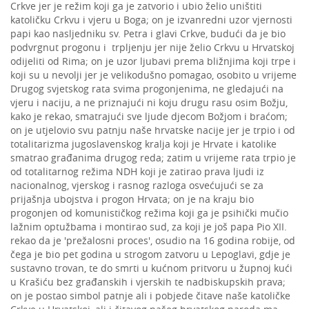
Crkve jer je režim koji ga je zatvorio i ubio želio uništiti
katoličku Crkvu i vjeru u Boga; on je izvanredni uzor vjernosti
papi kao nasljedniku sv. Petra i glavi Crkve, budući da je bio
podvrgnut progonu i trpljenju jer nije želio Crkvu u Hrvatskoj
odijeliti od Rima; on je uzor ljubavi prema bližnjima koji trpe i
koji su u nevolji jer je velikodušno pomagao, osobito u vrijeme
Drugog svjetskog rata svima progonjenima, ne gledajući na
vjeru i naciju, a ne priznajući ni koju drugu rasu osim Božju,
kako je rekao, smatrajući sve ljude djecom Božjom i braćom;
on je utjelovio svu patnju naše hrvatske nacije jer je trpio i od
totalitarizma jugoslavenskog kralja koji je Hrvate i katolike
smatrao građanima drugog reda; zatim u vrijeme rata trpio je
od totalitarnog režima NDH koji je zatirao prava ljudi iz
nacionalnog, vjerskog i rasnog razloga osvećujući se za
prijašnja ubojstva i progon Hrvata; on je na kraju bio
progonjen od komunističkog režima koji ga je psihički mučio
lažnim optužbama i montirao sud, za koji je još papa Pio XII.
rekao da je 'prežalosni proces', osudio na 16 godina robije, od
čega je bio pet godina u strogom zatvoru u Lepoglavi, gdje je
sustavno trovan, te do smrti u kućnom pritvoru u župnoj kući
u Krašiću bez građanskih i vjerskih te nadbiskupskih prava;
on je postao simbol patnje ali i pobjede čitave naše katoličke