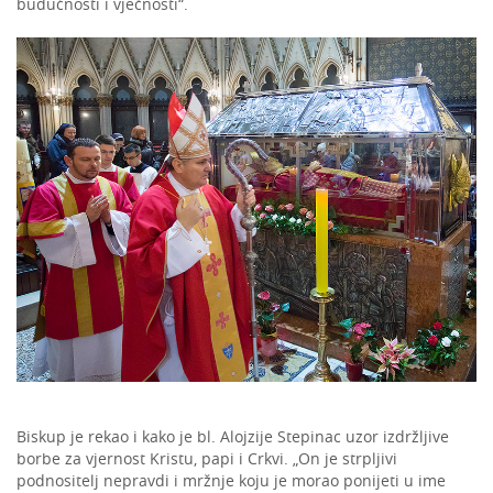
budućnosti i vječnosti“.
Biskup je rekao i kako je bl. Alojzije Stepinac uzor izdržljive
borbe za vjernost Kristu, papi i Crkvi. „On je strpljivi
podnositelj nepravdi i mržnje koju je morao ponijeti u ime