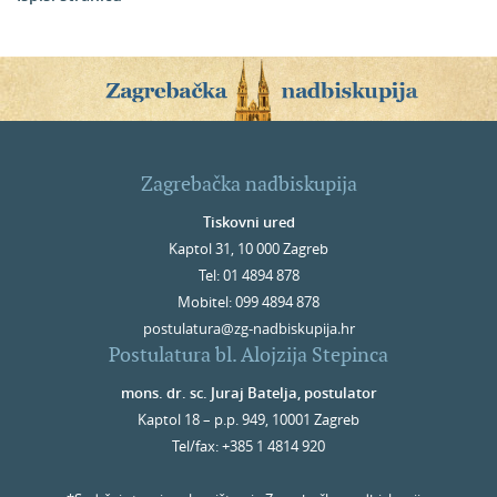
Zagrebačka nadbiskupija
Tiskovni ured
Kaptol 31, 10 000 Zagreb
Tel: 01 4894 878
Mobitel: 099 4894 878
postulatura@zg-nadbiskupija.hr
Postulatura bl. Alojzija Stepinca
mons. dr. sc. Juraj Batelja, postulator
Kaptol 18 – p.p. 949, 10001 Zagreb
Tel/fax: +385 1 4814 920