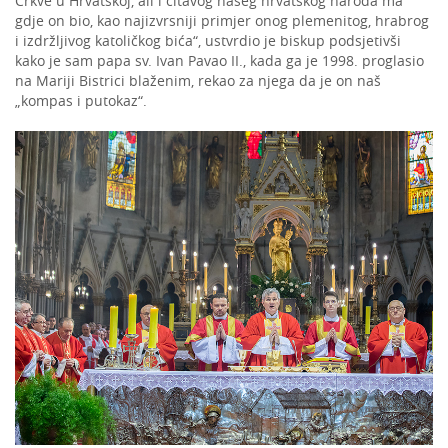
Crkve u Hrvatskoj, ali i čitavog našeg hrvatskog naroda ma
gdje on bio, kao najizvrsniji primjer onog plemenitog, hrabrog
i izdržljivog katoličkog bića“, ustvrdio je biskup podsjetivši
kako je sam papa sv. Ivan Pavao II., kada ga je 1998. proglasio
na Mariji Bistrici blaženim, rekao za njega da je on naš
„kompas i putokaz“.