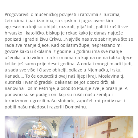
Progovorivši o mučeničkoj povijesti i ratovima s Turcima,
četnicima i partizanima, sa srpskim i jugoslavenskim
agresorima koji su ubijali, razarali, pljačkali, palili i rušili sve
hrvatsko i katoličko, biskup je rekao kako je danas najteže
podizati i graditi živu Crkvu. „Najviše nas sve zabrinjava što se
rađa sve manje djece. Kad obilazim župe, neprestano mi
govore kako u školama iz godine u godinu ima sve manje
učenika, a to vidim i na krizmama na kojima nema toliko djece
koliko još samo prije deset godina. A onda i mnogi mladi ljudi,
a sada sve više i čitave obitelji, odlaze u Njemačku, Irsku,
Kanadu… To će opustošiti ovaj naš lijepi kraj. Moslavina tj.
Kutinski i Ivanić-gradski dekanati se još dobro drži, ali
Banovina - osim Petrinje, a osobito Pounje sve je praznije. A
ponovno su se podigli oni koji su rušili našu zemlju i
terorizmom ugrozili našu slobodu, započeli rat protiv nas i
pobili našu mladost i razorili Domovinu.