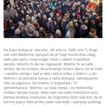
Na kraju biskup je i poručio: „Mi smo tu. Došli smo Ti, dragi
naš sveti Blaženiče, vjerujući da je Tvoje mučeništvo zalog
naše jače vjere i nove snage Crkve u našem hrvatskom
narodu. Molimo Te da nas zagovaraš. Molimo Te za naše
obitelji, da ne sustanu, da prihvaćaju brojnu djecu, da se mole
i zajedno ustraju i kad je lako i kad je teško, u dobru i u zlu.
Molimo i za duhovna zvanja u našoj Biskupiji. Zahvaljujemo
Tebi na zagovoru, što imamo 12 bogoslova i 10
sjemeništaraca. Molimo i za nova zvanja, i za redovnička
muška i ženska zvanja. Neka nam ovo naše hodočašće svim
donese plodove strpljivosti, da mognemo nositi svoj križ, da se
borimo poput Tebe protiv svake nepravde i zatiranja ljudskog