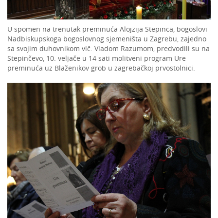
U spomen na trenutak preminuća Alojzija Stepinca, bogoslovi
Nadbiskupskoga bogoslovnog sjemeništa u Zagrebu, zajedno
sa svojim duhovnikom vlč. Vladom Razumom, predvodili su na
Stepinčevo, 10. veljače u 14 sati molitveni program Ure
preminuća uz Blaženikov grob u zagrebačkoj prvostolnici.