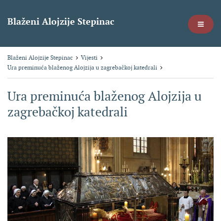
Blaženi Alojzije Stepinac
Blaženi Alojzije Stepinac
Vijesti
Ura preminuća blaženog Alojzija u zagrebačkoj katedrali
Ura preminuća blaženog Alojzija u
zagrebačkoj katedrali