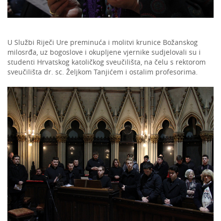
U Službi Riječi Ure preminuća i molitvi krunice Božanskog
milosrđa, uz bogoslove i okupljene vjernike sudjelovali su i
studenti Hrvatskog katoličkog sveučilišta, na čelu s rektorom
sveučilišta dr. sc. Željkom Tanjićem i ostalim profesorima.