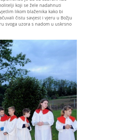
olitelji koji se žele nadahnuti
vjetlim likom blaženika kako bi
ačuvali čistu savjest i vjeru u Božju
jeru svoga uzora s nadom u uskrsno