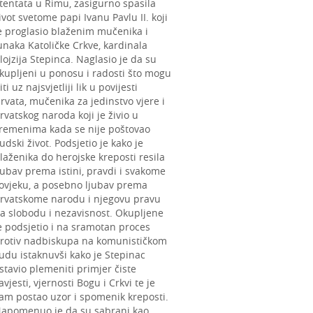
tentata u Rimu, zasigurno spasila
ivot svetome papi Ivanu Pavlu II. koji
e proglasio blaženim mučenika i
unaka Katoličke Crkve, kardinala
lojzija Stepinca. Naglasio je da su
kupljeni u ponosu i radosti što mogu
iti uz najsvjetliji lik u povijesti
rvata, mučenika za jedinstvo vjere i
rvatskog naroda koji je živio u
remenima kada se nije poštovao
judski život. Podsjetio je kako je
laženika do herojske kreposti resila
jubav prema istini, pravdi i svakome
ovjeku, a posebno ljubav prema
rvatskome narodu i njegovu pravu
a slobodu i nezavisnost. Okupljene
e podsjetio i na sramotan proces
rotiv nadbiskupa na komunističkom
udu istaknuvši kako je Stepinac
stavio plemeniti primjer čiste
avjesti, vjernosti Bogu i Crkvi te je
am postao uzor i spomenik kreposti.
apomenuo je da su sabrani kao