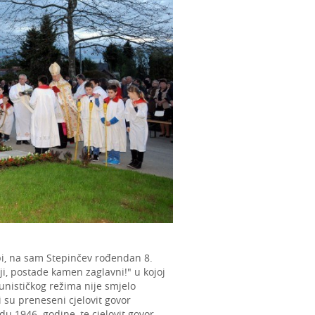
i, na sam Stepinčev rođendan 8.
ji, postade kamen zaglavni!" u kojoj
munističkog režima nije smjelo
ci su preneseni cjelovit govor
 1946. godine, te cjelovit govor