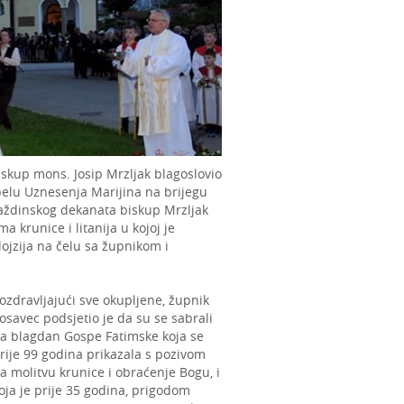
skup mons. Josip Mrzljak blagoslovio
apelu Uznesenja Marijina na brijegu
raždinskog dekanata biskup Mrzljak
krunice i litanija u kojoj je
lojzija na čelu sa župnikom i
ozdravljajući sve okupljene, župnik
osavec podsjetio je da su se sabrali
a blagdan Gospe Fatimske koja se
rije 99 godina prikazala s pozivom
a molitvu krunice i obraćenje Bogu, i
oja je prije 35 godina, prigodom