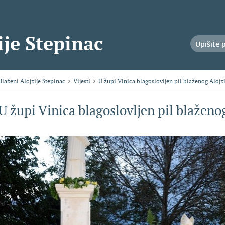
ije Stepinac
Blaženi Alojzije Stepinac
Vijesti
U župi Vinica blagoslovljen pil blaženog Alojzi
U župi Vinica blagoslovljen pil blaženo