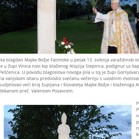
Na blagdan Majke Božje Fatimske u petak 13. svibnja varaždinski bi
je u župi Vinica novi kip blaženog Alojzija Stepinca, podignut uz k
Pešćenica. U povodu blagoslova novoga pila u toj je župi Gornjova
na vanjskom oltaru predvodio svečanu večernju s uvodnim molitvama 
sudjelovao veći broj župljana i štovatelja Majke Božje i blaženoga A
dekanom preč. Valentom Posavcem.
P
P
n
p
n
k