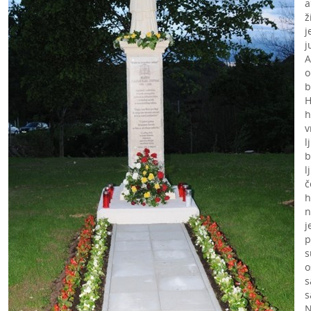
a
ž
j
j
A
o
b
H
h
v
l
b
l
č
h
n
j
p
s
o
s
s
N