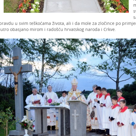
m
s
s
pravdu u svim teškoćama života, ali i da mole za zločince po prim
jutro obasjano mirom i radošću hrvatskog naroda i Crkve.