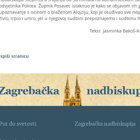
odvjetnika Politea. Župnik Posavec istaknuo je kako se objavom tih 
upoznavanje s istinom o blaženom Alojziju, koji je osuđivao sve ne
živio, trpio i umro, jer u njegovoj sudbini prepoznajemo i sudbinu 
Tekst: Jasminka Bakoš-K
Ispiši stranicu
Put do svetosti
Zagrebačka nadbiskupija