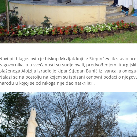
Novi pil blagoslovio je biskup Mrzljak koji je Stepinčev lik stavio p
zagovornika, a u svečanosti su sudjelovali, predvođenjem liturgijski
blaženoga Alojzija izradio je kipar Stjepan Bunić iz Ivanca, a omogu
Nalazi se na postolju na kojem su ispisani osnovni podaci o njegov
narodu u kojoj se od nikoga nije dao natkriliti".