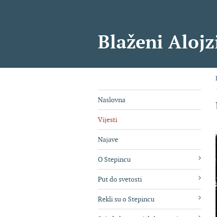
Blaženi Alojz
Naslovna
Vijesti
Najave
O Stepincu
Put do svetosti
Rekli su o Stepincu