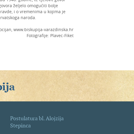
govora željelo omogućiti bolje
pravde, i o vremenima u kojima je
hrvatskoga naroda.
ocijan, www.biskupija-varazdinska.hr
Fotografije: Plavec-Fiket
Postulatura bl. Alojzija
Stepinca