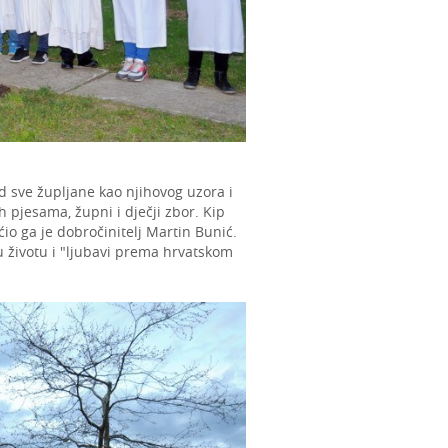
red sve župljane kao njihovog uzora i
h pjesama, župni i dječji zbor. Kip
ćio ga je dobročinitelj Martin Bunić.
u životu i "ljubavi prema hrvatskom