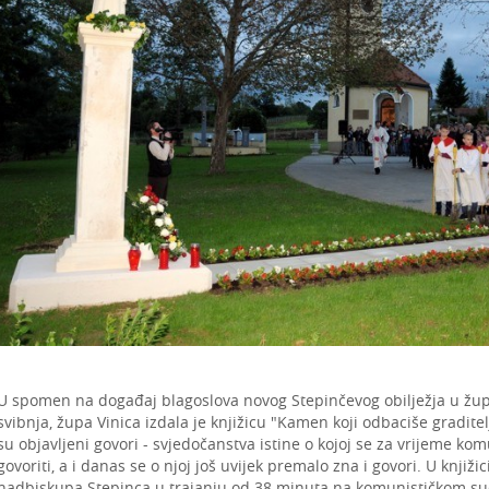
U spomen na događaj blagoslova novog Stepinčevog obilježja u žup
svibnja, župa Vinica izdala je knjižicu "Kamen koji odbaciše graditel
su objavljeni govori - svjedočanstva istine o kojoj se za vrijeme ko
govoriti, a i danas se o njoj još uvijek premalo zna i govori. U knjiži
nadbiskupa Stepinca u trajanju od 38 minuta na komunističkom sudu