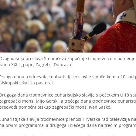
Ovogodišnja proslava Stepinčeva započinje trodnevnicom od nedjelje
lvana XXIII., pape, Zagreb - Dubrava.
Prvoga dana trodnevnice euharistijsko slavlje s početkom u 10 sati
biskupski vikar za pastoral.
Drugoga dana trodnevnice euharistijsko slavlje s početkom u 18 sa
zagrebački mons. Mijo Gorski, a trećega dana trodnevnice euharistijs
predvodi pomoćni biskup zagrebački mons. Ivan Šaško.
Euharistijska slavlja trodnevnice prenosi Hrvatska radiotelevizija
na prvim programima, a drugoga i trećega dana na trećim programima