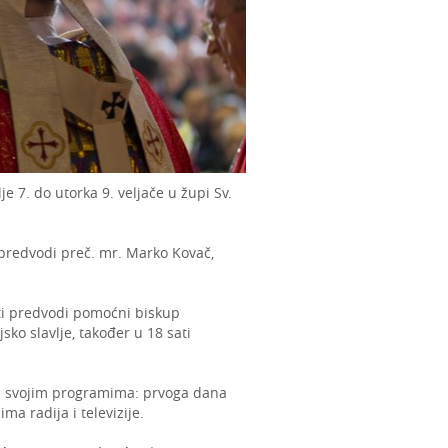
 7. do utorka 9. veljače u župi Sv.
 predvodi preč. mr. Marko Kovač,
ti predvodi pomoćni biskup
ko slavlje, također u 18 sati
 na svojim programima: prvoga dana
 radija i televizije.