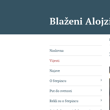
Blaženi Alojz
Naslovna
Vijesti
Najave
O Stepincu
Put do svetosti
Rekli su o Stepincu