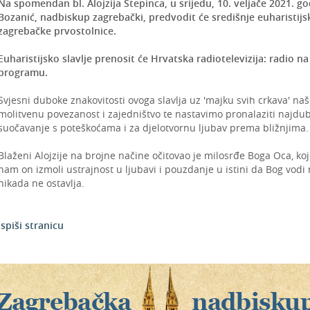
Na spomendan bl. Alojzija Stepinca, u srijedu, 10. veljače 2021. god
Bozanić, nadbiskup zagrebački, predvodit će središnje euharistijs
zagrebačke prvostolnice.
Euharistijsko slavlje prenosit će Hrvatska radiotelevizija: radio n
programu.
Svjesni duboke znakovitosti ovoga slavlja uz 'majku svih crkava' n
molitvenu povezanost i zajedništvo te nastavimo pronalaziti najdu
suočavanje s poteškoćama i za djelotvornu ljubav prema bližnjima.
Blaženi Alojzije na brojne načine očitovao je milosrđe Boga Oca, koj
nam on izmoli ustrajnost u ljubavi i pouzdanje u istini da Bog vodi
nikada ne ostavlja.
Ispiši stranicu