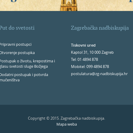
Put do svetosti
Zagrebačka nadbiskupija
Pripravni postupci
Tiskovni ured
Kaptol 31, 10 000 Zagreb
Otvorenje postupka
Tel: 01 4894 878
Postupak o životu, krepostima i
glasu svetosti sluge Božjega
Mobitel: 099 4894 878
postulatura@zg-nadbiskupija.hr
Dodatni postupak i potvrda
mučeništva
Copyright © 2015. Zagrebačka nadbiskupija.
Mapa weba