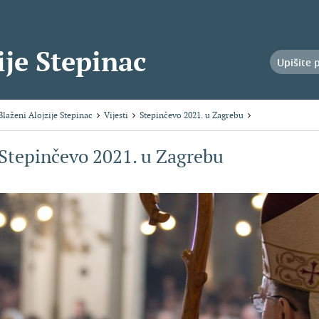
ije Stepinac
Blaženi Alojzije Stepinac
Vijesti
Stepinčevo 2021. u Zagrebu
Stepinčevo 2021. u Zagrebu