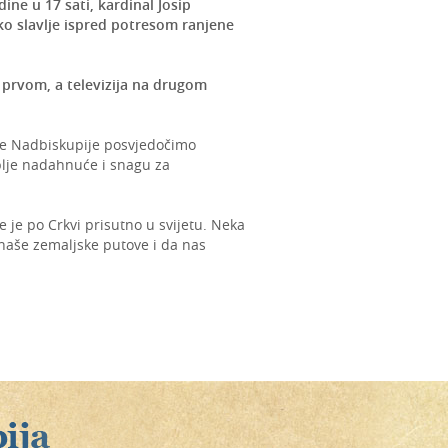
ine u 17 sati, kardinal Josip
ko slavlje ispred potresom ranjene
a prvom, a televizija na drugom
aše Nadbiskupije posvjedočimo
blje nadahnuće i snagu za
e je po Crkvi prisutno u svijetu. Neka
 naše zemaljske putove i da nas