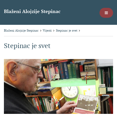
Blaženi Alojzije Stepinac
Blaženi Alojzije Stepinac
Vijesti
Stepinac je svet
Stepinac je svet