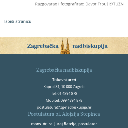
Razgovarao i fotografirao: Davor Trbušić/TUZN
Ispiši stranicu
Zagrebačka nadbiskupija
Tiskovni ured
Kaptol 31, 10 000 Zagreb
Tel: 01 4894 878
Mobitel: 099 4894 878
postulatura@zg-nadbiskupija.hr
Postulatura bl. Alojzija Stepinca
mons. dr. sc. Juraj Batelja, postulator