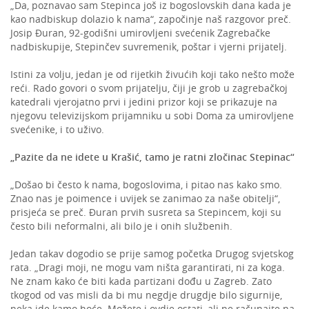
„Da, poznavao sam Stepinca još iz bogoslovskih dana kada je
kao nadbiskup dolazio k nama“, započinje naš razgovor preč.
Josip Đuran, 92-godišni umirovljeni svećenik Zagrebačke
nadbiskupije, Stepinčev suvremenik, poštar i vjerni prijatelj.
Istini za volju, jedan je od rijetkih živućih koji tako nešto može
reći. Rado govori o svom prijatelju, čiji je grob u zagrebačkoj
katedrali vjerojatno prvi i jedini prizor koji se prikazuje na
njegovu televizijskom prijamniku u sobi Doma za umirovljene
svećenike, i to uživo.
„Pazite da ne idete u Krašić, tamo je ratni zločinac Stepinac“
„Došao bi često k nama, bogoslovima, i pitao nas kako smo.
Znao nas je poimence i uvijek se zanimao za naše obitelji“,
prisjeća se preč. Đuran prvih susreta sa Stepincem, koji su
često bili neformalni, ali bilo je i onih službenih.
Jedan takav dogodio se prije samog početka Drugog svjetskog
rata. „Dragi moji, ne mogu vam ništa garantirati, ni za koga.
Ne znam kako će biti kada partizani dođu u Zagreb. Zato
tkogod od vas misli da bi mu negdje drugdje bilo sigurnije,
neka ide kamo hoće. Možete i ovdje ostati, ali ne računajte na