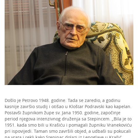
Došlo je Petrovo 1948. godine. Tada se zaredio, a godinu
kasnije završio studij i otišao u Kloštar Podravski kao kapelan.
Postavši župnikom župe sv. Jana 1950. godine, započinje
period njegova intenzivnog druženja sa Stepincem. „Bila je to
1951. kada smo bili u Krašiću i pomagali župniku Vranekoviću
pri ispovijedi. Taman smo završili objed, a udbaši su pokucali
na vrata i rekli kako Stepinac dolazi iz Lepoglave u Krašić.