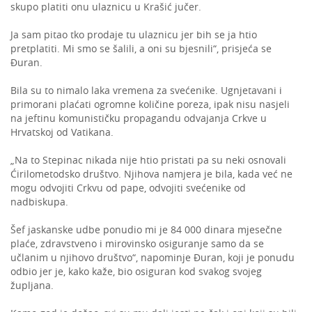
skupo platiti onu ulaznicu u Krašić jučer.
Ja sam pitao tko prodaje tu ulaznicu jer bih se ja htio
pretplatiti. Mi smo se šalili, a oni su bjesnili“, prisjeća se
Đuran.
Bila su to nimalo laka vremena za svećenike. Ugnjetavani i
primorani plaćati ogromne količine poreza, ipak nisu nasjeli
na jeftinu komunističku propagandu odvajanja Crkve u
Hrvatskoj od Vatikana.
„Na to Stepinac nikada nije htio pristati pa su neki osnovali
Ćirilometodsko društvo. Njihova namjera je bila, kada već ne
mogu odvojiti Crkvu od pape, odvojiti svećenike od
nadbiskupa.
Šef jaskanske udbe ponudio mi je 84 000 dinara mjesečne
plaće, zdravstveno i mirovinsko osiguranje samo da se
učlanim u njihovo društvo“, napominje Đuran, koji je ponudu
odbio jer je, kako kaže, bio osiguran kod svakog svojeg
župljana.