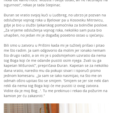
sigurnost“, rekao je tada Stepinac.
Đuran se vratio svojoj kući u Ludbreg, no ubrzo je pozvan na
odsluženje vojnog roka u Bjelovar pa u Kosovsku Mitrovicu,
gdje je bio u službi ljekarskog pomoćnika za bolničke poslove.
„Za vrijeme odsluženja vojnog roka, nekoliko sam puta bio
uhapšen, no jedan mi je događaj posebno ostao u sjećanju.
Bili smo u zatvoru u Prištini kada mi je tužitelj prišao i pitao
me što radim. Ja sam odgovorio da molim jer ionako nemam
što drugo raditi, a on mi je s podsmijehom uzvratio da nema
tog Boga koji će me odande pustiti osim njega. Zvali su ga
kapetan Mišurović“, prepričava Đuran. Kapetan se za nekoliko
dana vratio, naredio mu da pokupi stvari i isporuči pismo
jednom komesaru. „Ja sam se tako nasmijao, na što me on
odmah oštro upitao što se smijem. 'Smijem se jer ste neki dan
rekli da nema tog Boga koji će me pustiti iz ovog zatvora.
Vidite da je moj Bog…'. Tu me prekinuo i rekao da požurim na
kamion jer ću zakasniti.“