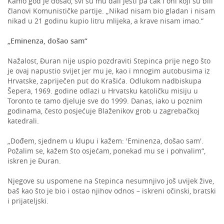
Kamo god je došao, svi su mu dali jesti pa čak i oni koji su bili
članovi Komunističke partije. „Nikad nisam bio gladan i nisam
nikad u 21 godinu kupio litru mlijeka, a krave nisam imao.“
„Eminenza, došao sam“
Nažalost, Đuran nije uspio pozdraviti Stepinca prije nego što
je ovaj napustio svijet jer mu je, kao i mnogim autobusima iz
Hrvatske, zapriječen put do Krašića. Odlukom nadbiskupa
Šepera, 1969. godine odlazi u Hrvatsku katoličku misiju u
Toronto te tamo djeluje sve do 1999. Danas, iako u poznim
godinama, često posjećuje Blaženikov grob u zagrebačkoj
katedrali.
„Dođem, sjednem u klupu i kažem: 'Eminenza, došao sam'.
Požalim se, kažem što osjećam, ponekad mu se i pohvalim“,
iskren je Đuran.
Njegove su uspomene na Stepinca nesumnjivo još uvijek žive,
baš kao što je bio i ostao njihov odnos – iskreni očinski, bratski
i prijateljski.