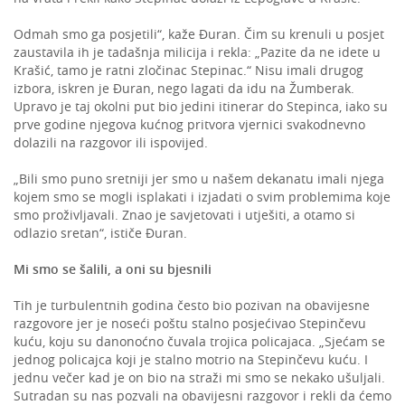
Odmah smo ga posjetili“, kaže Đuran. Čim su krenuli u posjet
zaustavila ih je tadašnja milicija i rekla: „Pazite da ne idete u
Krašić, tamo je ratni zločinac Stepinac.“ Nisu imali drugog
izbora, iskren je Đuran, nego lagati da idu na Žumberak.
Upravo je taj okolni put bio jedini itinerar do Stepinca, iako su
prve godine njegova kućnog pritvora vjernici svakodnevno
dolazili na razgovor ili ispovijed.
„Bili smo puno sretniji jer smo u našem dekanatu imali njega
kojem smo se mogli isplakati i izjadati o svim problemima koje
smo proživljavali. Znao je savjetovati i utješiti, a otamo si
odlazio sretan“, ističe Đuran.
Mi smo se šalili, a oni su bjesnili
Tih je turbulentnih godina često bio pozivan na obavijesne
razgovore jer je noseći poštu stalno posjećivao Stepinčevu
kuću, koju su danonoćno čuvala trojica policajaca. „Sjećam se
jednog policajca koji je stalno motrio na Stepinčevu kuću. I
jednu večer kad je on bio na straži mi smo se nekako ušuljali.
Sutradan su nas pozvali na obavijesni razgovor i rekli da ćemo