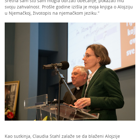
Sretna sam što sam mogla održati obećanje, pokazati mu
svoju zahvalnost. Prošle godine izišla je moja knjiga o Alojziju
u Njemačkoj, životopis na njemačkom jeziku.“
Kao sutkinja, Claudia Stahl zalaže se da blaženi Alojzije