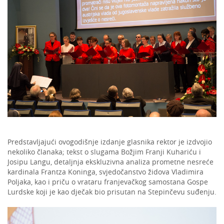
Predstavljajući ovogodišnje izdanje glasnika rektor je izdvojio
nekoliko članaka; tekst o slugama Božjim Franji Kuhariću i
Josipu Langu, detaljnja ekskluzivna analiza prometne nesreće
kardinala Frantza Koninga, svjedočanstvo židova Vladimira
Poljaka, kao i priču o vrataru franjevačkog samostana Gospe
Lurdske koji je kao dječak bio prisutan na Stepinčevu suđenju.