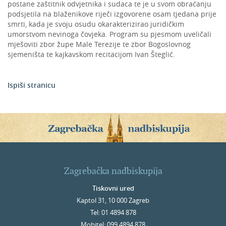
postane zaštitnik odvjetnika i sudaca te je u svom obraćanju
podsjetila na blaženikove riječi izgovorene osam tjedana prije
smrti, kada je svoju osudu okarakterizirao juridičkim
umorstvom nevinoga čovjeka. Program su pjesmom uveličali
mješoviti zbor župe Male Terezije te zbor Bogoslovnog
sjemeništa te kajkavskom recitacijom Ivan Šteglić.
Ispiši stranicu
Zagrebačka nadbiskupija
Tiskovni ured
Kaptol 31, 10 000 Zagreb
Tel: 01 4894 878
Mobitel: 099 4894 878