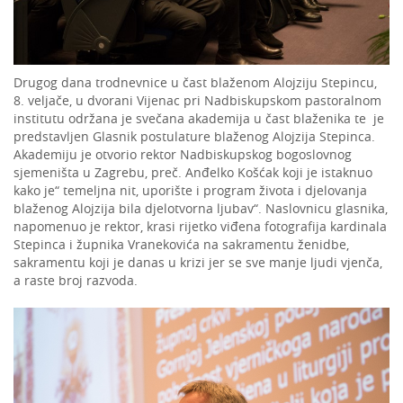
Drugog dana trodnevnice u čast blaženom Alojziju Stepincu,
8. veljače, u dvorani Vijenac pri Nadbiskupskom pastoralnom
institutu održana je svečana akademija u čast blaženika te je
predstavljen Glasnik postulature blaženog Alojzija Stepinca.
Akademiju je otvorio rektor Nadbiskupskog bogoslovnog
sjemeništa u Zagrebu, preč. Anđelko Košćak koji je istaknuo
kako je“ temeljna nit, uporište i program života i djelovanja
blaženog Alojzija bila djelotvorna ljubav“. Naslovnicu glasnika,
napomenuo je rektor, krasi rijetko viđena fotografija kardinala
Stepinca i župnika Vranekovića na sakramentu ženidbe,
sakramentu koji je danas u krizi jer se sve manje ljudi vjenča,
a raste broj razvoda.