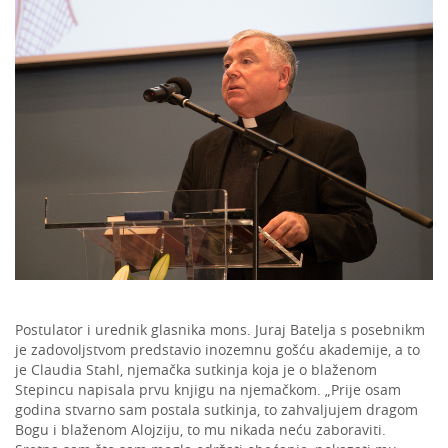
Postulator i urednik glasnika mons. Juraj Batelja s posebnikm
je zadovoljstvom predstavio inozemnu gošću akademije, a to
je Claudia Stahl, njemačka sutkinja koja je o blaženom
Stepincu napisala prvu knjigu na njemačkom. „Prije osam
godina stvarno sam postala sutkinja, to zahvaljujem dragom
Bogu i blaženom Alojziju, to mu nikada neću zaboraviti.