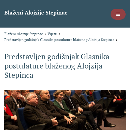
Blaženi Alojzije Stepinac
Blaženi Alojzije Stepinac
Vijesti
Predstavljen godišnjak Glasnika postulature blaženog Alojzija Stepinca
Predstavljen godišnjak Glasnika
postulature blaženog Alojzija
Stepinca