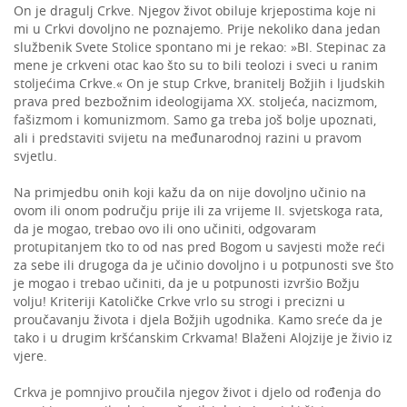
On je dragulj Crkve. Njegov život obiluje krjepostima koje ni
mi u Crkvi dovoljno ne poznajemo. Prije nekoliko dana jedan
službenik Svete Stolice spontano mi je rekao: »BI. Stepinac za
mene je crkveni otac kao što su to bili teolozi i sveci u ranim
stoljećima Crkve.« On je stup Crkve, branitelj Božjih i ljudskih
prava pred bezbožnim ideologijama XX. stoljeća, nacizmom,
fašizmom i komunizmom. Samo ga treba još bolje upoznati,
ali i predstaviti svijetu na međunarodnoj razini u pravom
svjetlu.
Na primjedbu onih koji kažu da on nije dovoljno učinio na
ovom ili onom području prije ili za vrijeme II. svjetskoga rata,
da je mogao, trebao ovo ili ono učiniti, odgovaram
protupitanjem tko to od nas pred Bogom u savjesti može reći
za sebe ili drugoga da je učinio dovoljno i u potpunosti sve što
je mogao i trebao učiniti, da je u potpunosti izvršio Božju
volju! Kriteriji Katoličke Crkve vrlo su strogi i precizni u
proučavanju života i djela Božjih ugodnika. Kamo sreće da je
tako i u drugim kršćanskim Crkvama! Blaženi Alojzije je živio iz
vjere.
Crkva je pomnjivo proučila njegov život i djelo od rođenja do