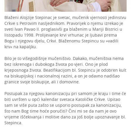
Blaženi Alojzije Stepinac je svetac, mučenik vjernosti jedinstvu
Crkve s Petrovim nasljednikom. Pravorijek o njemu izrekao je
sveti lvan Pavao II. proglasivši ga blaženim u Mariji Bistrici u
listopadu 1998. Prolijevanje krvi vrhunac je ljubavi prema
Bogu i njegovu djelu, Crkvi. Blaženomu Stepincu su »vadili
krv« na kapaljku.
Bilo je to višegodišnje mučeništvo. Dakako, mučeništva nema
bez iskrenoga i dubokoga života po vjeri. Ono je plod
krjeposnoga života. Beatifikacijom bl. Stepincu je odobren kult
na biskupijskoj i nacionalnoj razini, a on je odavno nadišao
granice svoje biskupije, ali i domovine.
Postupak za njegovu kanonizaciju pri samom je kraju i time će
biti uvršten u opći kalendar svetaca Katoličke Crkve. Upitao
sam se više puta zašto se usporio postupak za kanonizaciju,
što nam Bog time hoće poručiti? Čini mi se da nam je ovo
vrijeme iščekivanja i molitve dano za još bolje upoznavanje bl.
Stepinca.