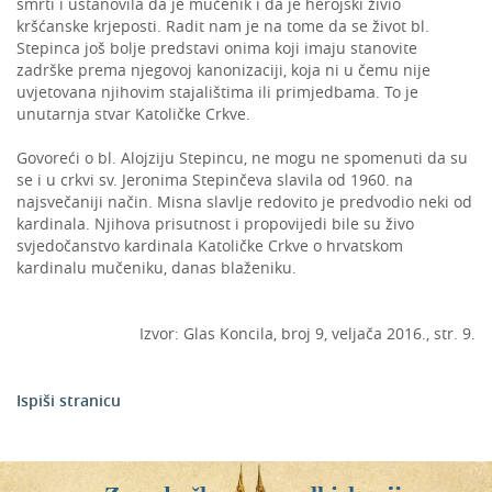
smrti i ustanovila da je mučenik i da je herojski živio
kršćanske krjeposti. Radit nam je na tome da se život bl.
Stepinca još bolje predstavi onima koji imaju stanovite
zadrške prema njegovoj kanonizaciji, koja ni u čemu nije
uvjetovana njihovim stajalištima ili primjedbama. To je
unutarnja stvar Katoličke Crkve.
Govoreći o bl. Alojziju Stepincu, ne mogu ne spomenuti da su
se i u crkvi sv. Jeronima Stepinčeva slavila od 1960. na
najsvečaniji način. Misna slavlje redovito je predvodio neki od
kardinala. Njihova prisutnost i propovijedi bile su živo
svjedočanstvo kardinala Katoličke Crkve o hrvatskom
kardinalu mučeniku, danas blaženiku.
Izvor: Glas Koncila, broj 9, veljača 2016., str. 9.
Ispiši stranicu