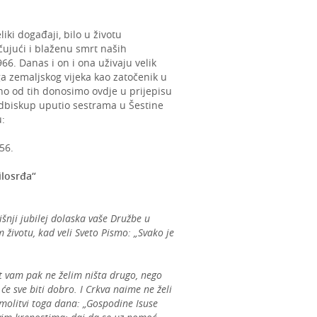
iki događaji, bilo u životu
čujući i blaženu smrt naših
6. Danas i on i ona uživaju velik
ga zemaljskog vijeka kao zatočenik u
no od tih donosimo ovdje u prijepisu
Nadbiskup uputio sestrama u Šestine
:
56.
ilosrđa“
šnji jubilej dolaska vaše Družbe u
 životu, kad veli Sveto Pismo: „Svako je
t vam pak ne želim ništa drugo, nego
e sve biti dobro. I Crkva naime ne želi
 molitvi toga dana: „Gospodine Isuse