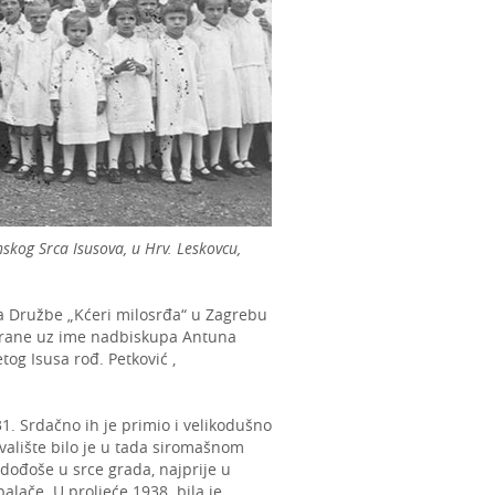
skog Srca Isusova, u Hrv. Leskovcu,
a Družbe „Kćeri milosrđa“ u Zagrebu
e strane uz ime nadbiskupa Antuna
tog Isusa rođ. Petković ,
31. Srdačno ih je primio i velikodušno
alište bilo je u tada siromašnom
dođoše u srce grada, najprije u
lače. U proljeće 1938. bila je