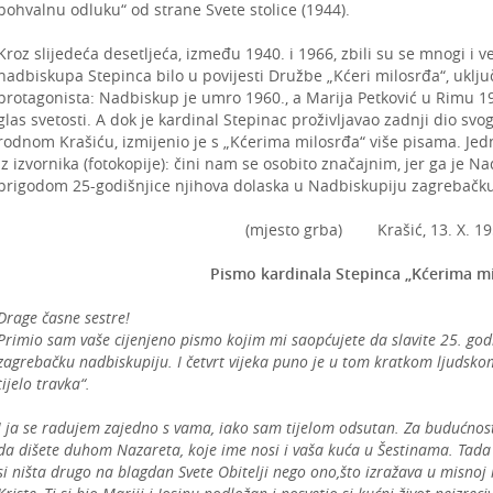
pohvalnu odluku“ od strane Svete stolice (1944).
Kroz slijedeća desetljeća, između 1940. i 1966, zbili su se mnogi i vel
nadbiskupa Stepinca bilo u povijesti Družbe „Kćeri milosrđa“, uklju
protagonista: Nadbiskup je umro 1960., a Marija Petković u Rimu 196
glas svetosti. A dok je kardinal Stepinac proživljavao zadnji dio svo
rodnom Krašiću, izmijenio je s „Kćerima milosrđa“ više pisama. Jed
iz izvornika (fotokopije): čini nam se osobito značajnim, jer ga je 
prigodom 25-godišnjice njihova dolaska u Nadbiskupiju zagrebačku
(mjesto grba) Krašić, 13. X. 19
Pismo kardinala Stepinca „Kćerima m
Drage časne sestre!
Primio sam vaše cijenjeno pismo kojim mi saopćujete da slavite 25. godi
zagrebačku nadbiskupiju. I četvrt vijeka puno je u tom kratkom ljudskom
tijelo travka“.
I ja se radujem zajedno s vama, iako sam tijelom odsutan. Za budućnos
da dišete duhom Nazareta, koje ime nosi i vaša kuća u Šestinama. Tada ć
si ništa drugo na blagdan Svete Obitelji nego ono,što izražava u misnoj