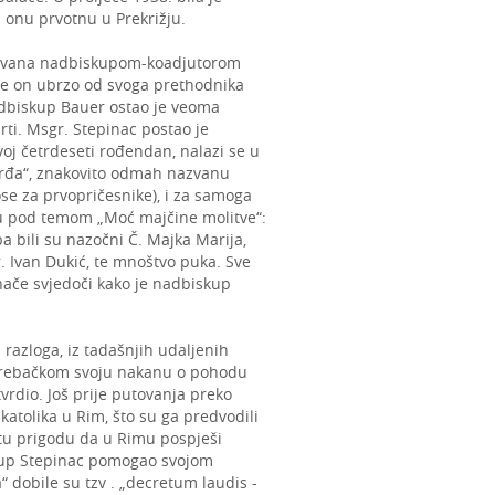
a onu prvotnu u Prekrižju.
enovana nadbiskupom-koadjutorom
 je on ubrzo od svoga prethodnika
nadbiskup Bauer ostao je veoma
ti. Msgr. Stepinac postao je
oj četrdeseti rođendan, nalazi se u
osrđa“, znakovito odmah nazvanu
pose za prvopričesnike), i za samoga
u pod temom „Moć majčine molitve“:
a bili su nazočni Č. Majka Marija,
r. Ivan Dukić, te mnoštvo puka. Sve
nače svjedoči kako je nadbiskup
 razloga, iz tadašnjih udaljenih
agrebačkom svoju nakanu o pohodu
tvrdio. Još prije putovanja preko
katolika u Rim, što su ga predvodili
 tu prigodu da u Rimu pospješi
skup Stepinac pomogao svojom
“ dobile su tzv . „decretum laudis -