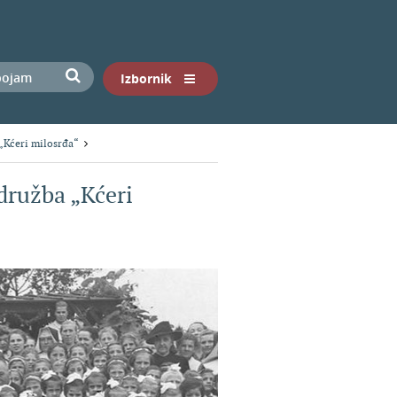
Izbornik
 „Kćeri milosrđa“
družba „Kćeri