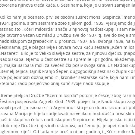
otvorena njihova treća kuća, u Šestinama, koja je u stvari zamijenil
Koliko nam je pozna­to, prvi se osobni susret mons. Stepinca, im
1934. godine, s tim sestrama zbio tijekom god. 1935. Vjerujemo da
saznao što „Kćeri milosrđa“ znače u njihovoj nadbiskupiji. I sam 
djelotvorno vezan uz mladu Družbu sve do 1937, tj. sve do svoje smr
nadbiskupom zagrebačkim u prosincu 1937, a 8. svibnja 1938, na sv
Šestinama, gdje blagoslivlje i otvara novu kuću sestara „Kćeri mil
„Nazaret“. Bilo je to veliko slavlje za sestre, za njihovu dječicu (na
Nadbiskupa. Njemu u čast sestre su spremile i prigodnu akademij
tj. majka Barbara moli za svećenički poziv svoga sina. Uz Nadbiskup
utemeljiteljica, tajnik Franjo Šeper, dugogodišnji šestinski župnik d
ove pojedinosti doznajemo iz „kronike“ sestarske kuće, koja nam i i
Stepinac rado posjećivao onaj kutić svoje nadbiskupije .
Utemeljiteljica Družbe "Kćeri milosrđa" potom je češće, zbog raznih
Šestina posjećivala Zagreb. God. 1939. povjerila je Nadbiskupu z
svojih prvih „misionarki“ u Argentinu , što je on dobro razumio i po
oceana Marija je htjela sudjelovati na velikom hodočašću hrvatskih 
naši biskupi na čelu s nadbiskupom Stepincem. Htjela je iskoristiti
odobrenje Družbe i njezinih ustanova, pri čemu joj je opet nadbi
uglednom riječi. Od tada nije prošlo ni pet godina, i „Kćeri milosrđa