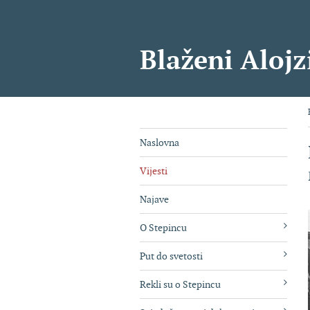
Blaženi Alojz
Naslovna
Vijesti
Najave
O Stepincu
Put do svetosti
Rekli su o Stepincu