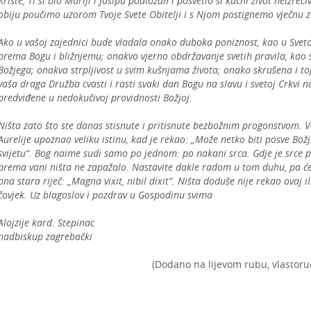
Kriste, Ti si bio Mariji i Josipu podložan i posvetio si kućni život neizr
obiju poučimo uzorom Tvoje Svete Obitelji i s Njom postignemo vječnu z
Ako u vašoj zajednici bude vladala onako duboka poniznost, kao u Svetoj
prema Bogu i bližnjemu; onakvo vjerno obdržavanje svetih pravila, kao
Božjega; onakva strpljivost u svim kušnjama života; onako skrušena i to
vaša draga Družba cvasti i rasti svaki dan Bogu na slavu i svetoj Crkvi n
predviđene u nedokučivoj providnosti Božjoj.
Ništa zato što ste danas stisnute i pritisnute bezbožnim progonstvom. 
Aurelije upoznao veliku istinu, kad je rekao: „Može netko biti posve Božj
svijetu“. Bog naime sudi samo po jednom: po nakani srca. Gdje je srce 
prema vani ništa ne zapažalo. Nastavite dakle radom u tom duhu, pa će 
ona stara riječ: „Magna vixit, nibil dixit“. Ništa doduše nije rekao ovaj i
čovjek. Uz blagoslov i pozdrav u Gospodinu svima
Alojzije kard. Stepinac
nadbiskup zagrebački
(Dodano na lijevom rubu, vlastor