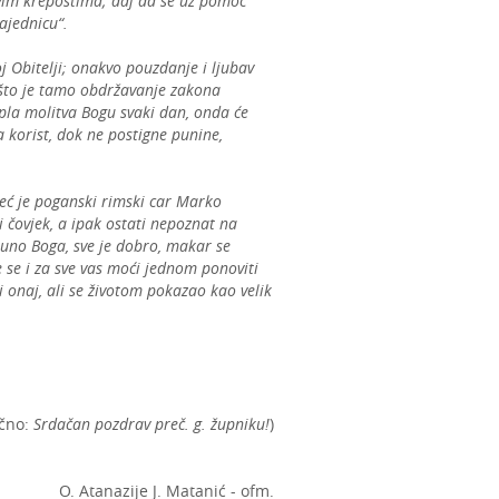
ecivim krepostima; daj da se uz pomoć
ajednicu“.
 Obitelji; onakvo pouzdanje i ljubav
 što je tamo obdržavanje zakona
pla molitva Bogu svaki dan, onda će
a korist, dok ne postigne punine,
Već je poganski rimski car Marko
i čovjek, a ipak ostati nepoznat na
puno Boga, sve je dobro, makar se
se i za sve vas moći jednom ponoviti
li onaj, ali se životom pokazao kao velik
učno:
Srdačan pozdrav preč. g. župniku!
)
O. Atanazije J. Matanić - ofm.