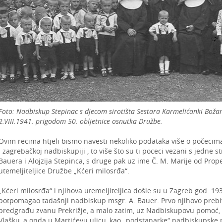
Foto: Nadbiskup Stepinac s djecom sirotišta Sestara Karmelićanki Božan
2.VIII.1941. prigodom 50. obljetnice osnutka Družbe.
Ovim recima htjeli bismo navesti nekoliko podataka više o počecim
i zagrebačkoj nadbiskupiji , to više što su ti poceci vezani s jedn
Bauera i Alojzija Stepinca, s druge pak uz ime Č. M. Marije od Prope
utemeljiteljice Družbe „Kćeri milosrđa“.
„Kćeri milosrđa“ i njihova utemeljiteljica došle su u Zagreb god. 19
potpomagao tadašnji nadbiskup msgr. A. Bauer. Prvo njihovo prebiv
predgrađu zvanu Prekrižje, a malo zatim, uz Nadbiskupovu pomoć, 
Vlašku, a onda u Martićevu ulicu, kao „podstanarke“ nadbiskupske pa