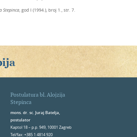
ja Stepinca
, god I (1994.), broj 1., str. 7.
Postulatura bl. Alojzija
Stepinca
mons. dr. sc. Juraj Batelja,
postulator
Kaptol 18 – p.p. 949, 10001 Zagreb
Tel/fax: +385 1 4814 920