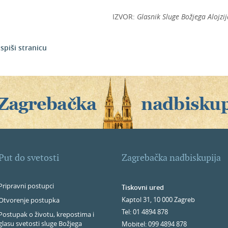
IZVOR:
Glasnik Sluge Božjega Alojzi
Ispiši stranicu
Put do svetosti
Zagrebačka nadbiskupija
Pripravni postupci
Tiskovni ured
Kaptol 31, 10 000 Zagreb
Otvorenje postupka
Tel: 01 4894 878
Postupak o životu, krepostima i
glasu svetosti sluge Božjega
Mobitel: 099 4894 878