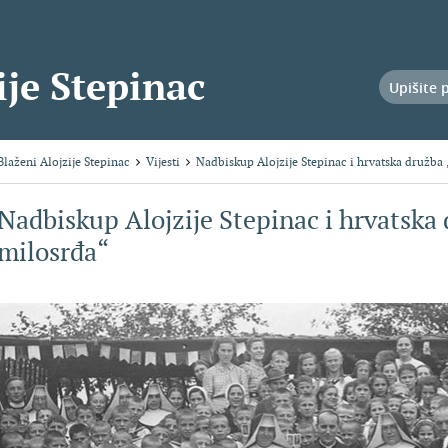
ije Stepinac
Blaženi Alojzije Stepinac
Vijesti
Nadbiskup Alojzije Stepinac i hrvatska družba
Nadbiskup Alojzije Stepinac i hrvatska 
milosrđa“