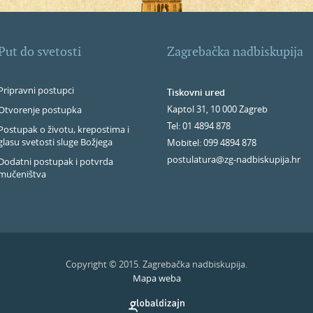
Put do svetosti
Zagrebačka nadbiskupija
Pripravni postupci
Tiskovni ured
Kaptol 31, 10 000 Zagreb
Otvorenje postupka
Tel: 01 4894 878
Postupak o životu, krepostima i
glasu svetosti sluge Božjega
Mobitel: 099 4894 878
postulatura@zg-nadbiskupija.hr
Dodatni postupak i potvrda
mučeništva
Copyright © 2015. Zagrebačka nadbiskupija.
Mapa weba