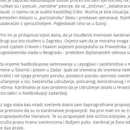
Kad je započeo Nadbiskupov sudski proces bio sam vjeroučitelj na g
huškali su i poticali „narodne“ peticije, da se „zločinac“, „kolaboracio
osudi. U njemu se je sudilo Katoličkoj Crkvi. Mučna je bila situacija.
atmosferi dolaziti u „partizansku“ školu i predavati vjeronauk. Rije
saobraćati s vjeroučiteljem. Pogledavali smo se u šutnji.
Prvi mi je prišapnuo vijest dana, da je Osuđenik imenovan kardina
drugi put bio student u Zagrebu. Osjetio sam da je moralna snaga sna
pred cijelom Crkvom i čitavim svijetom posvjedočio za Pravednika. 
jugoslavenska vlada u Beogradu - prekidom diplomatskih odnosa s
Za vrijeme Nadbiskupova tamnovanja u Lepoglavi i zatočeništva u Kra
mene u Šibenik i potom u Zadar. Ipak od vremena do vremena netko
Krašić i od njega prenijeti poruku, posebice poruku vjernosti sve
učlanjenje u tzv. Svećenička udruženje, poticanog, kontroliranog i
režima. Kardinalov je stav pridonio da je Udruženje ostalo u Hrvat
Isto tako i u Nadbiskupiji zadarskoj.
Iz toga doba kao mladi svećenik dobio sam šapirografirane propovi
se prenosilo da su to Kardinalove propovijedi. Na prvi mah mi se či
propovijedničke literature. Te su propovijedi bile izričito biblijske.
pružio pravu hranu svećenicima i Božjem puku. Kardinal je živio od r
je dao pravo.