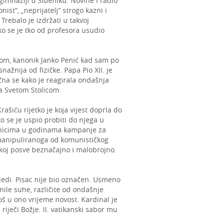
imnaziji u Šibeniku. Novine i radio
nist“, „neprijatelj“ strogo kazni i
 Trebalo je izdržati u takvoj
tko se je tko od profesora usudio
lom, kanonik Janko Penić kad sam po
žnija od fizičke. Papa Pio XII. je
Zna se kako je reagirala ondašnja
a Svetom Stolicom.
šiću rijetko je koja vijest doprla do
 se je uspio probiti do njega u
ćenicima u godinama kampanje za
 manipuliranoga od komunističkog
skoj posve beznačajno i malobrojno.
jedi. Pisac nije bio označen. Usmeno
nile suhe, različite od ondašnje
 Još u ono vrijeme novost. Kardinal je
iječi Božje. II. vatikanski sabor mu