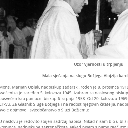
Uzor vjernosti u trpljenju
Mala sjećanja na slugu Božjega Alojzija kard
Mons. Marijan Oblak, nadbiskup zadarski, rođen je 8. prosinca 191
svećenika je zaređen 5. kolovoza 1945. Izabran za naslovnog biskupa
posvećen kao pomoćni biskup 6. srpnja 1958. Od 20. kolovoza 1969.
Crkvu. Za Glasnik Sluge Božjega i na radost njegovih čitatelja, nad
svoje dojmove i svjedočanstvo o Sluzi Božjemu:
U naslovu je redovito zbijen sadržaj napisa. Nikad nisam bio u blizi
Stepinca, nadbiskupa zagrebačkoga. Nikad nisam s njime riječ izmij