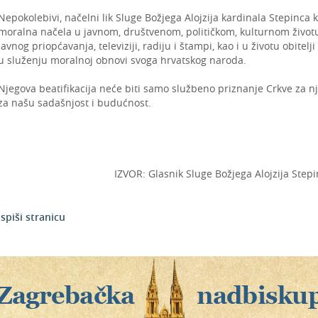
Nepokolebivi, načelni lik Sluge Božjega Alojzija kardinala Stepinca k
moralna načela u javnom, društvenom, političkom, kulturnom životu,
javnog priopćavanja, televiziji, radiju i štampi, kao i u životu obite
u služenju moralnoj obnovi svoga hrvatskog naroda.
Njegova beatifikacija neće biti samo službeno priznanje Crkve za 
za našu sadašnjost i budućnost.
IZVOR: Glasnik Sluge Božjega Alojzija Stepinc
Ispiši stranicu