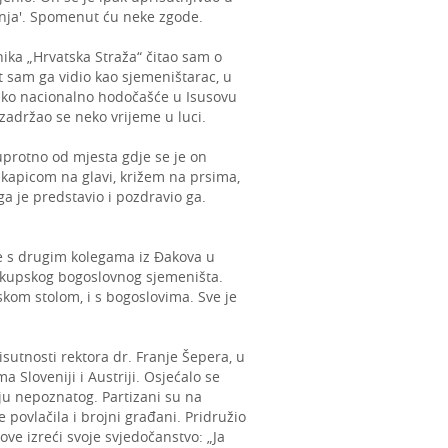
ćanja'. Spomenut ću neke zgode.
ika „Hrvatska Straža“ čitao sam o
sam ga vidio kao sjemeništarac, u
tsko nacionalno hodočašće u Isusovu
zadržao se neko vrijeme u luci.
uprotno od mjesta gdje se je on
 kapicom na glavi, križem na prsima,
 je predstavio i pozdravio ga.
je s drugim kolegama iz Đakova u
iskupskog bogoslovnog sjemeništa.
skom stolom, i s bogoslovima. Sve je
utnosti rektora dr. Franje Šepera, u
a Sloveniji i Austriji. Osjećalo se
nju nepoznatog. Partizani su na
povlačila i brojni građani. Pridružio
ve izreći svoje svjedočanstvo: „Ja