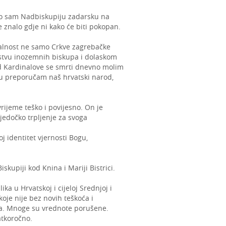
ao sam Nadbiskupiju zadarsku na
znalo gdje ni kako će biti pokopan.
valnost ne samo Crkve zagrebačke
nstvu inozemnih biskupa i dolaskom
Od Kardinalove se smrti dnevno molim
mu preporučam naš hrvatski narod,
vrijeme teško i povijesno. On je
jedočko trpljenje za svoga
j identitet vjernosti Bogu,
skupiji kod Knina i Mariji Bistrici.
a u Hrvatskoj i cijeloj Srednjoj i
oje nije bez novih teškoća i
ama. Mnoge su vrednote porušene.
atkoročno.