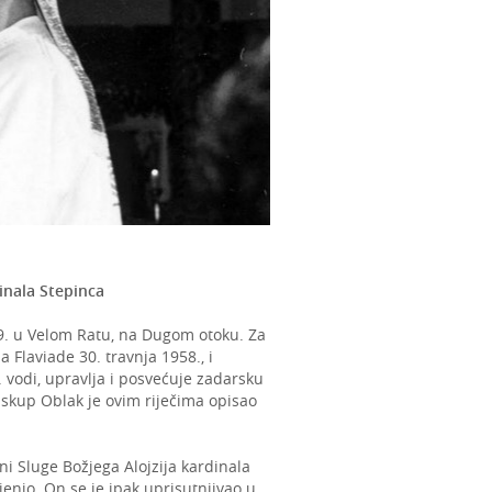
inala Stepinca
9. u Velom Ratu, na Dugom otoku. Za
 Flaviade 30. travnja 1958., i
 vodi, upravlja i posvećuje zadarsku
biskup Oblak je ovim riječima opisao
ni Sluge Božjega Alojzija kardinala
enio. On se je ipak uprisutnjivao u