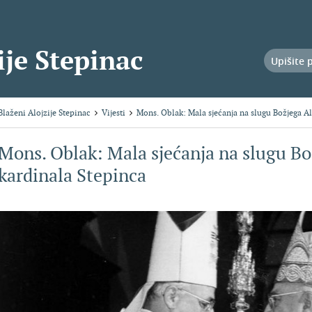
ije Stepinac
Blaženi Alojzije Stepinac
Vijesti
Mons. Oblak: Mala sjećanja na slugu Božjega Al
Mons. Oblak: Mala sjećanja na slugu Bo
kardinala Stepinca