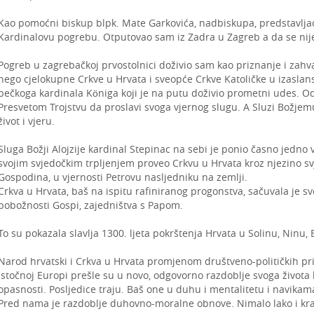
Kao pomoćni biskup blpk. Mate Garkovića, nadbiskupa, predstavlj
Kardinalovu pogrebu. Otputovao sam iz Zadra u Zagreb a da se nije 
Pogreb u zagrebačkoj prvostolnici doživio sam kao priznanje i zah
nego cjelokupne Crkve u Hrvata i sveopće Crkve Katoličke u izasla
bečkoga kardinala Königa koji je na putu doživio prometni udes. 
Presvetom Trojstvu da proslavi svoga vjernog slugu. A Sluzi Božje
život i vjeru.
Sluga Božji Alojzije kardinal Stepinac na sebi je ponio časno jedno 
svojim svjedočkim trpljenjem proveo Crkvu u Hrvata kroz njezino sv
Gospodina, u vjernosti Petrovu nasljedniku na zemlji.
Crkva u Hrvata, baš na ispitu rafiniranog progonstva, sačuvala je svo
pobožnosti Gospi, zajedništva s Papom.
To su pokazala slavlja 1300. ljeta pokrštenja Hrvata u Solinu, Ninu, Bi
Narod hrvatski i Crkva u Hrvata promjenom društveno-političkih prilik
Istočnoj Europi prešle su u novo, odgovorno razdoblje svoga života k
opasnosti. Posljedice traju. Baš one u duhu i mentalitetu i navik
Pred nama je razdoblje duhovno-moralne obnove. Nimalo lako i kr