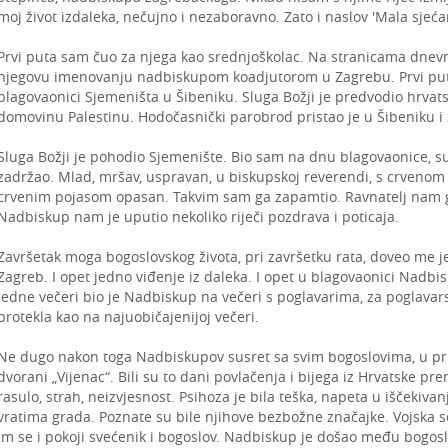
moj život izdaleka, nečujno i nezaboravno. Zato i naslov 'Mala sje
Prvi puta sam čuo za njega kao srednjoškolac. Na stranicama dnevn
njegovu imenovanju nadbiskupom koadjutorom u Zagrebu. Prvi put 
blagovaonici Sjemeništa u Šibeniku. Sluga Božji je predvodio hrva
domovinu Palestinu. Hodočasnički parobrod pristao je u Šibeniku i 
Sluga Božji je pohodio Sjemenište. Bio sam na dnu blagovaonice, s
zadržao. Mlad, mršav, uspravan, u biskupskoj reverendi, s crvenom
crvenim pojasom opasan. Takvim sam ga zapamtio. Ravnatelj nam ga
Nadbiskup nam je uputio nekoliko riječi pozdrava i poticaja.
Završetak moga bogoslovskog života, pri završetku rata, doveo me 
Zagreb. I opet jedno viđenje iz daleka. I opet u blagovaonici Nadb
Jedne večeri bio je Nadbiskup na večeri s poglavarima, za poglavar
protekla kao na najuobičajenijoj večeri.
Ne dugo nakon toga Nadbiskupov susret sa svim bogoslovima, u pris
dvorani „Vijenac“. Bili su to dani povlačenja i bijega iz Hrvatske prem
rasulo, strah, neizvjesnost. Psihoza je bila teška, napeta u iščekiva
vratima grada. Poznate su bile njihove bezbožne značajke. Vojska se 
im se i pokoji svećenik i bogoslov. Nadbiskup je došao među bogoslo