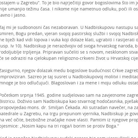
ostajem u Zagrebu“. To je bio najrječitiji govor bogoslovima što im j
nije umanjio težinu časa. I nikome nije nametnuo odluku, poći ili ost
javno i jasno.
Taj mi je sudbonosni čas nezaboravan. U Nadbiskupovu nastupu sa
smiren, Bogu predan, vjeran svojoj pastirskoj službi i svojoj Nadbisk
ne bježi kad vidi lopova i vuka koji dolaze klati, ugrabiti i rastjerati
(usp. Iv 10). Nadbiskup je nerazdvojiv od svoga hrvatskog naroda, 
rodoljublje trpljenja. Pripravan sučeliti se s novom, nesklonom stva
će se odraziti na cjelokupan religiozno-crkveni život u Hrvatskoj cije
Zasigurno, njegov dolazak medu bogoslove budućnost Crkve zagrebač
improviziran. Sazreo je taj susret u Nadbiskupovoj molitvi i meditacij
mnoge je bio odlučujući. Blagoslovan i za mene i moju odluku ostat
Početkom srpnja 1945. godine sudjelovao sam na zavjetnome zag
Bistricu. Doživio sam Nadbiskupa kao stvarnog hodočasnika, pješa
propovijedao mons. dr. Smiljan Čekada. Ali sutradan navečer, na z
katedrale u Zagrebu, na trgu prepunom vjernika, Nadbiskup je govo
na već očite, bezbožne značajke nove vlasti. Pamtim iz njegove prop
pjesmice: „Nosim kapu na tri roga/i borim se protiv Boga.“