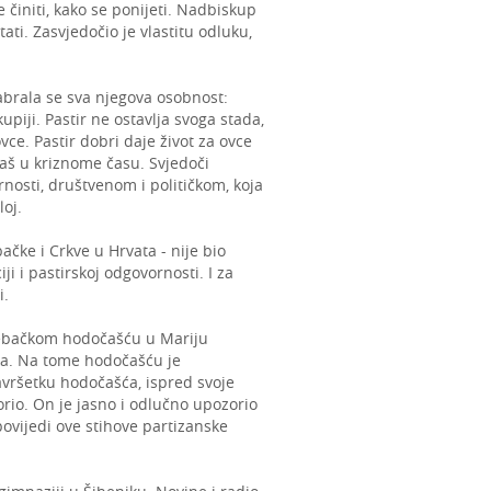
e činiti, kako se ponijeti. Nadbiskup
ati. Zasvjedočio je vlastitu odluku,
brala se sva njegova osobnost:
upiji. Pastir ne ostavlja svoga stada,
 ovce. Pastir dobri daje život za ovce
baš u kriznome času. Svjedoči
rnosti, društvenom i političkom, koja
loj.
ke i Crkve u Hrvata - nije bio
i i pastirskoj odgovornosti. I za
i.
rebačkom hodočašću u Mariju
ka. Na tome hodočašću je
avršetku hodočašća, ispred svoje
rio. On je jasno i odlučno upozorio
ovijedi ove stihove partizanske