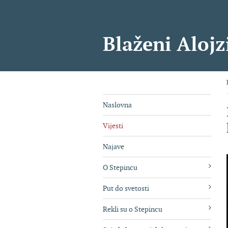
Blaženi Alojz
Naslovna
Vijesti
Najave
O Stepincu
Put do svetosti
Rekli su o Stepincu