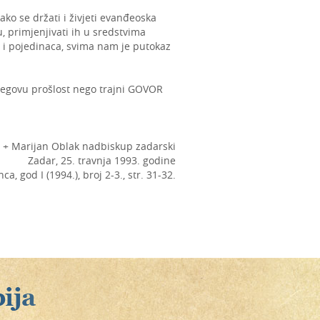
ako se držati i živjeti evanđeoska
 primjenjivati ih u sredstvima
lji i pojedinaca, svima nam je putokaz
njegovu prošlost nego trajni GOVOR
+ Marijan Oblak nadbiskup zadarski
Zadar, 25. travnja 1993. godine
a, god I (1994.), broj 2-3., str. 31-32.