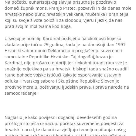
Na početku euharistijskog slavlja prisutne je pozdravio
domaći župnik mons. Franjo Prstec, pozvavši ih da danas mole
hrvatsko nebo puno hrvatskih velikana, mučenika i branitelja
koji su svoje živote položili za slobodu, vjeru i jezik, da nas
prati svojim molitvama kod Boga.
U svojoj je homiliji Kardinal podsjetio na okolnosti koje su
vladale prije točno 25 godina, kada je na današnji dan 1991.
Hrvatski sabor donio Deklaraciju o proglašenju suverene i
samostalne Republike Hrvatske. Taj događaj, kazao je
Kardinal, nije prošao u euforiji jer zlokobni tutanj rata sve je
snažnije odjekivao pa su hrvatski biskupi tada snažno osudili
ratne pohode vojske ističući kako je osporavanje ustavnih
odluka Hrvatskog sabora i Skupštine Republike Slovenije
protivno moralu, poštivanju ljudskih prava, i prava naroda na
samoodređenje.
Naglasio je kako povijesni događaji devedesetih godina
prošloga stoljeća označuju početak suvremene povijesti za
hrvatski narod, te da oni rasvjetljuju temeljna pitanja našeg
nacionalnog i državnog identiteta, ali i da s tim događajima