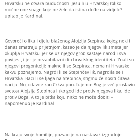
Hrvatsku ne otvara budućnosti. Jesu li u Hrvatskoj toliko
moćne one snage koje ne žele da istina dođe na vidjelo? –
upitao je Kardinal.
Govoreći o liku i djelu blaženog Alojzija Stepinca kojeg neki i
danas smatraju prijetnjom, kazao je da njegov lik smeta jer
okuplja Hrvatsku, jer se uz njegov grob sastaje narod i sva
povijest, i jer je nezaobilazni dio hrvatskog identiteta. Znali su
njegovi progonitelji: makne li se Stepinca, nema ni Hrvatske
kakvu poznajemo. Nagrdi li se Stepinčev lik, nagrdila se i
Hrvatska. Baci li se ljaga na Stepinca, stigmu će nositi čitava
nacija. No, odavde kao Crkva poručujemo: Bog je već proslavio
svetost Alojzija Stepinca i tko god ide protiv njegova lika, ide
protiv Boga. A to je bitka koju nitko ne može dobiti –
napomenuo je Kardinal.
Na kraju svoje homilije, pozvao je na nastavak izgradnje