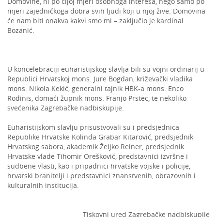
Domovine, ni po čijoj mjeri osobnoga interesa, nego samo po
mjeri zajedničkoga dobra svih ljudi koji u njoj žive. Domovina
će nam biti onakva kakvi smo mi – zaključio je kardinal
Bozanić.
U koncelebraciji euharistijskog slavlja bili su vojni ordinarij u
Republici Hrvatskoj mons. Jure Bogdan, križevački vladika
mons. Nikola Kekić, generalni tajnik HBK-a mons. Enco
Rodinis, domaći župnik mons. Franjo Prstec, te nekoliko
svećenika Zagrebačke nadbiskupije.
Euharistijskom slavlju prisustvovali su i predsjednica
Republike Hrvatske Kolinda Grabar Kitarović, predsjednik
Hrvatskog sabora, akademik Željko Reiner, predsjednik
Hrvatske vlade Tihomir Orešković, predstavnici izvršne i
sudbene vlasti, kao i pripadnici hrvatske vojske i policije,
hrvatski branitelji i predstavnici znanstvenih, obrazovnih i
kulturalnih institucija.
Tiskovni ured Zagrebačke nadbiskupije