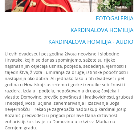
FOTOGALERIJA
KARDINALOVA HOMILIJA
KARDINALOVA HOMILIJA - AUDIO
U ovih dvadeset i pet godina života neovisne i slobodne
Hrvatske, kojih se danas spominjemo, sažete su rijeke
najsnažnijih osjećaja ushita, pobjeda, sebedarja, vjernosti i
zajedništva, života i umiranja za druge, istinske pobožnosti i
nastojanja oko dobra. Ali jednako tako u tih dvadeset i pet
godina u Hrvatskoj susrećemo i gorke trenutke sebičnosti i
razdora, izdaja i podjela, nepoštovanja drugog čovjeka i
vlastite Domovine, previše površnosti i kratkovidnosti, grubosti
i neosjetljivosti, ucjena, zanemarivanja i izazivanja Boga
nevjernošću – rekao je zagrebački nadbiskup kardinal Josip
Bozanić predvodeći u prigodi proslave Dana državnosti
euharistijsko slavlje za Domovinu u crkvi sv. Marka na
Gornjem gradu.