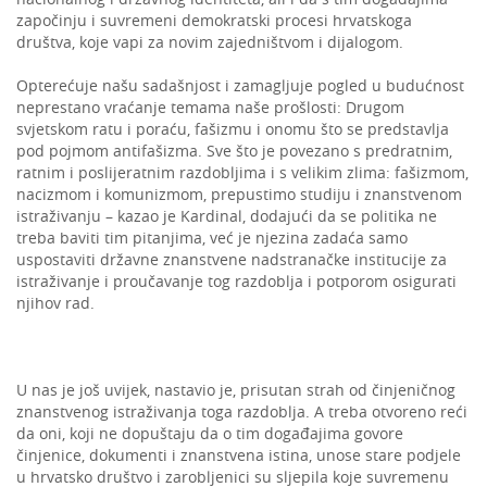
započinju i suvremeni demokratski procesi hrvatskoga
društva, koje vapi za novim zajedništvom i dijalogom.
Opterećuje našu sadašnjost i zamagljuje pogled u budućnost
neprestano vraćanje temama naše prošlosti: Drugom
svjetskom ratu i poraću, fašizmu i onomu što se predstavlja
pod pojmom antifašizma. Sve što je povezano s predratnim,
ratnim i poslijeratnim razdobljima i s velikim zlima: fašizmom,
nacizmom i komunizmom, prepustimo studiju i znanstvenom
istraživanju – kazao je Kardinal, dodajući da se politika ne
treba baviti tim pitanjima, već je njezina zadaća samo
uspostaviti državne znanstvene nadstranačke institucije za
istraživanje i proučavanje tog razdoblja i potporom osigurati
njihov rad.
U nas je još uvijek, nastavio je, prisutan strah od činjeničnog
znanstvenog istraživanja toga razdoblja. A treba otvoreno reći
da oni, koji ne dopuštaju da o tim događajima govore
činjenice, dokumenti i znanstvena istina, unose stare podjele
u hrvatsko društvo i zarobljenici su sljepila koje suvremenu