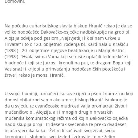
Domovini.
Na početku euharistijskog slavlja biskup Hranić rekao je da se
veliko hodočašće Đakovačko-osječke nadbiskupije na grob bl.
Alojzija odvija pod geslom „Najsvjetliji lik si nam Crkve u
Hrvata!“ i to o 120. obljetnici rođenja bl. Kardinala u Krašiću
(1898.) i 20. obljetnice njegove beatifikacije u Mariji Bistrici
(1998.). “Hvala svima Vama koji se niste uplašili ledene kiše i
hladnoće i koji ste jutros i krenuli na put, te dragom Bogu koji
Vas snaži i krijepi u prihvaćanju hodočasničkih poteškoća i
žrtve”, rekao je mons. Hranić.
U svojoj homiliji, tumačeći Isusove riječi o pšeničnom zrnu koji
donosi obilat rod samo ako umre, biskup Hranić istaknuo je
da u svjetlu te evanđeoske mudrosti valja promatrati život i
mučeništvo bl. Alojzija, ali i mnogih drugih hrvatskih
mučenika komunističkog režima od kojih Đakovačko-osječka
nadbiskupija broji i tridesetak svećenika te preko dvadeset
tisuća vjernika laika. “Želim li sačuvati svoj život, svoju
komotnost i slobodu, svoj izgled i zdravlje, te ne želim