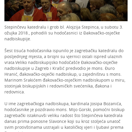
Stepinčevu katedralu i grob bl. Alojzija Stepinca, u subotu 3.
ožujka 2018., pohodili su hodočasnici iz Đakovačko-osječke
nadbiskupije.
Šest tisuća hodočasnika ispunilo je zagrebačku katedralu do
posljednjeg mjesta, a brojni su vjernici ostali ispred ulaznih
vrata.Veliko nadbiskupijsko hodočašće Đakovačko-osječke
nadbiskupije u Zagreb i Krašić predvodio je mons. Đuro
Hranić, đakovačko-osječki nadbiskup, u zajedništvu s mons.
Marinom Srakićem đakovačko-osječkim nadbiskupom u miru,
stotinjak biskupijskih i redovničkih svećenika, đakona i
redovnica.
U ime zagrebačkoga nadbiskupa, kardinala Josipa Bozanića,
hodočasnike je pozdravio mons. Mijo Gorski, pomoćni biskup
zagrebački istaknuvši veliku radost što Stepinčeva katedrala
danas prima ponosne Slavonce koji su kroz stoljeća unatoč
svim protivštinama ustrajali u katoličkoj vjeri i ljubavi prema