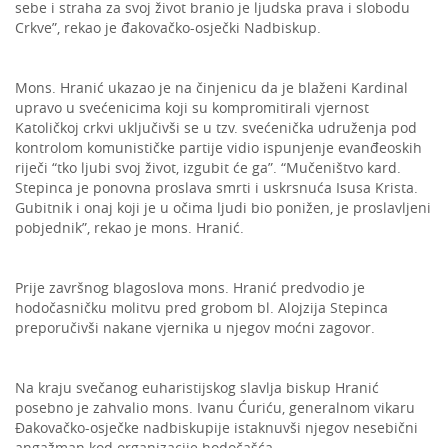
sebe i straha za svoj život branio je ljudska prava i slobodu
Crkve”, rekao je đakovačko-osječki Nadbiskup.
Mons. Hranić ukazao je na činjenicu da je blaženi Kardinal
upravo u svećenicima koji su kompromitirali vjernost
Katoličkoj crkvi uključivši se u tzv. svećenička udruženja pod
kontrolom komunističke partije vidio ispunjenje evanđeoskih
riječi “tko ljubi svoj život, izgubit će ga”. “Mučeništvo kard.
Stepinca je ponovna proslava smrti i uskrsnuća Isusa Krista.
Gubitnik i onaj koji je u očima ljudi bio ponižen, je proslavljeni
pobjednik”, rekao je mons. Hranić.
Prije završnog blagoslova mons. Hranić predvodio je
hodočasničku molitvu pred grobom bl. Alojzija Stepinca
preporučivši nakane vjernika u njegov moćni zagovor.
Na kraju svečanog euharistijskog slavlja biskup Hranić
posebno je zahvalio mons. Ivanu Ćuriću, generalnom vikaru
Đakovačko-osječke nadbiskupije istaknuvši njegov nesebični
angažman kod organizacije hodočašća.