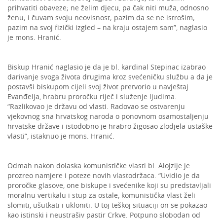
prihvatiti obaveze; ne želim djecu, pa čak niti muža, odnosno
ženu; i čuvam svoju neovisnost; pazim da se ne istrošim;
pazim na svoj fizički izgled – na kraju ostajem sam”, naglasio
je mons. Hranić.
Biskup Hranić naglasio je da je bl. kardinal Stepinac izabrao
darivanje svoga života drugima kroz svećeničku službu a da je
postavši biskupom cijeli svoj život pretvorio u navještaj
Evanđelja, hrabru proročku riječ i služenje ljudima.
“Razlikovao je državu od vlasti. Radovao se ostvarenju
vjekovnog sna hrvatskog naroda o ponovnom osamostaljenju
hrvatske države i istodobno je hrabro žigosao zlodjela ustaške
vlasti”, istaknuo je mons. Hranić.
Odmah nakon dolaska komunističke vlasti bl. Alojzije je
prozreo namjere i poteze novih vlastodržaca. “Uvidio je da
proročke glasove, one biskupe i svećenike koji su predstavljali
moralnu vertikalu i stup za ostale, komunistička vlast želi
slomiti, ušutkati i ukloniti. U toj teškoj situaciji on se pokazao
kao istinski i neustrašiv pastir Crkve. Potpuno slobodan od