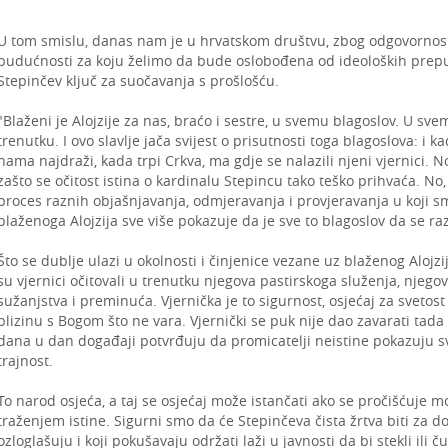
U tom smislu, danas nam je u hrvatskom društvu, zbog odgovornost
budućnosti za koju želimo da bude oslobođena od ideoloških prepu
Stepinčev ključ za suočavanja s prošlošću.
"Blaženi je Alojzije za nas, braćo i sestre, u svemu blagoslov. U s
trenutku. I ovo slavlje jača svijest o prisutnosti toga blagoslova: i 
nama najdraži, kada trpi Crkva, ma gdje se nalazili njeni vjernici. 
zašto se očitost istina o kardinalu Stepincu tako teško prihvaća. No, 
proces raznih objašnjavanja, odmjeravanja i provjeravanja u koji s
blaženoga Alojzija sve više pokazuje da je sve to blagoslov da se ra
Što se dublje ulazi u okolnosti i činjenice vezane uz blaženog Alojzi
su vjernici očitovali u trenutku njegova pastirskoga služenja, njego
sužanjstva i preminuća. Vjernička je to sigurnost, osjećaj za svetost 
blizinu s Bogom što ne vara. Vjernički se puk nije dao zavarati tada 
dana u dan događaji potvrđuju da promicatelji neistine pokazuju sv
trajnost.
To narod osjeća, a taj se osjećaj može istančati ako se pročišćuje mo
traženjem istine. Sigurni smo da će Stepinčeva čista žrtva biti za do
ozloglašuju i koji pokušavaju održati laži u javnosti da bi stekli ili č