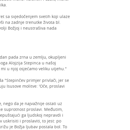
ika.
ret sa svjedočenjem svetih koji ulaze
ši na zadnje trenutke života bl.
olji Božjoj i neustrašiva nada
, dan pada zrna u zemlju, okupljeni
oga Alojzija Stepinca u našoj
a mi u njoj osjećamo veliku utjehu."
da "Stepinčev primjer privlači, jer se
ju Isusove molitve: 'Oče, proslavi
, nego da je najvažnije ostati uz
a je suprotnost proslavi. Međutim,
epuštajući ga ljudskoj nepravdi i
skrisiti i proslaviti, to jest: po
rižu je Božja ljubav postala bol. To