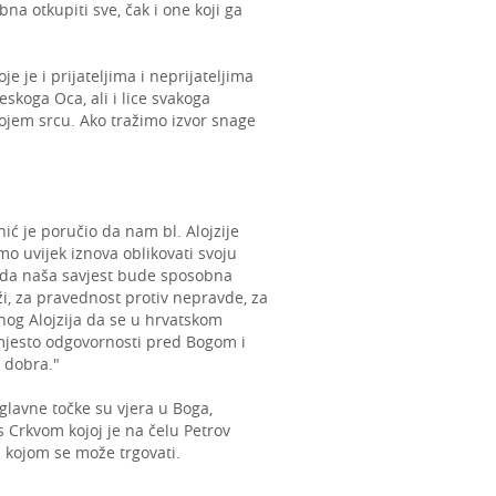
na otkupiti sve, čak i one koji ga
 je i prijateljima i neprijateljima
beskoga Oca, ali i lice svakoga
vojem srcu. Ako tražimo izvor snage
nić je poručio da nam bl. Alojzije
mo uvijek iznova oblikovati svoju
, da naša savjest bude sposobna
aži, za pravednost protiv nepravde, za
nog Alojzija da se u hrvatskom
, mjesto odgovornosti pred Bogom i
 dobra."
 glavne točke su vjera u Boga,
s Crkvom kojoj je na čelu Petrov
 s kojom se može trgovati.