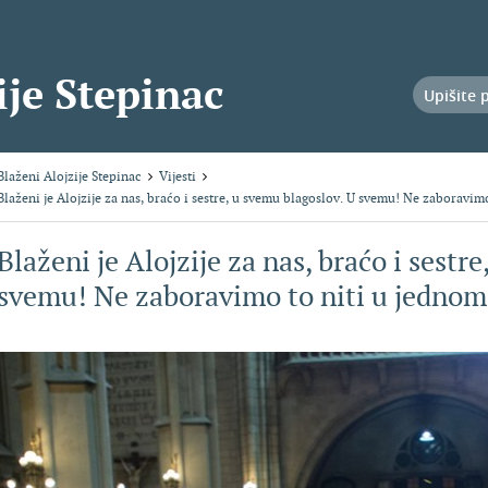
ije Stepinac
Blaženi Alojzije Stepinac
Vijesti
Blaženi je Alojzije za nas, braćo i sestre, u svemu blagoslov. U svemu! Ne zaboravim
Blaženi je Alojzije za nas, braćo i sestr
svemu! Ne zaboravimo to niti u jednom