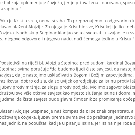
je bol koja oplemenjuje čovjeka, jer je prihvaćena i darovana, sposob
razapinju."
"Ako je Krist u srcu, nema straha. To prepoznajemo u odgovorima koje
davao blaženi Alojzije. Za njega je Krist bio sve, Krist koji je lice ne
čovjeka. Nadbiskup Stepinac klanjao se toj svetosti i usvajao je u s
za njegove odgovore i njegovu nadu, naći ćemo ga jedino u Kristu."
Podsjetivši na riječi bl. Alojzija Stepinca pred sudom, kardinal Boza
Stepinac svima poručuje "da budemo ljudi čiste savjesti, da nastoji
savjest, da je nastojimo usklađivati s Bogom i Božjim zapovijedima
razlikovati dobro od zla, da se uvijek opredjeljuje za istinu protiv l
ljubav protiv mržnje, za slogu protiv podjela. Molimo zagovor blaže
društvu sve više otkriva savjest kao mjesto slušanja istine i dobra
ljudima, da čista savjest bude glavni čimbenik za promicanje općeg
Blaženi Alojzije Stepinac je naš kompas da bi se znali orijentirati, a
poštivanje čovjeka, ljubav prema svima sve do praštanja, jedinstvo 
nasljednik, ne popuštati kad je u pitanju istina, jer istina nije roba