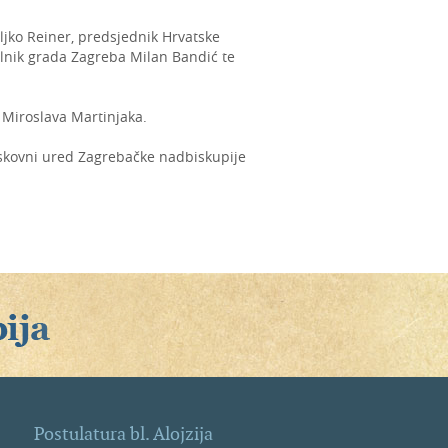
ljko Reiner, predsjednik Hrvatske
lnik grada Zagreba Milan Bandić te
 Miroslava Martinjaka.
skovni ured Zagrebačke nadbiskupije
Postulatura bl. Alojzija