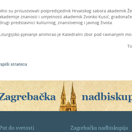
Misi su prisustvovali potpredsjednik Hrvatskog sabora akademik Že
akademije znanosti i umjetnosti akademik Zvonko Kusić, gradonače
drugi predstavnici kulturnog, znanstvenog i javnog života.
Liturgijsko pjevanje animirao je Katedralni zbor pod ravnanjem mo
Ti
Ispiši stranicu
Put do svetosti
Zagrebačka nadbiskupija