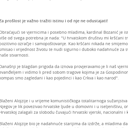
Za prošlost je važno tražiti istinu i od nje ne odustajati!
Obraćajući se vjernicima i posebno mladima, kardinal Bozanić je 
više od svega potrebna je nada: "U hrvatskom društvu mi kršćani tr
pozitivno ozračje i samopoštovanje. Kao kršćani nikada ne smijemo iz
smisao i vrijednost životu te nudi sigurno i duboko nadahnuće za
naše stvarnosti.
Današnji je blagdan prigoda da iznova provjeravamo je li naš vjer
evanđeljem i vidimo li pred sobom tragove kojima je za Gospodinom 
kompas smo zagledani i kao pojedinci i kao Crkva i kao narod".
Blaženi Alojzije i u vrijeme komunističkoga totalitarnoga sužanjstva
Njegov je lik povezivao hrvatske ljude u domovini i u iseljeništvu, on
Hrvatskoj zalagali za slobodu čuvajući hrvatski vjerski, nacionalni i k
Blaženi Alojzije bio je nadahnuće starijima da izdrže, a mladima d