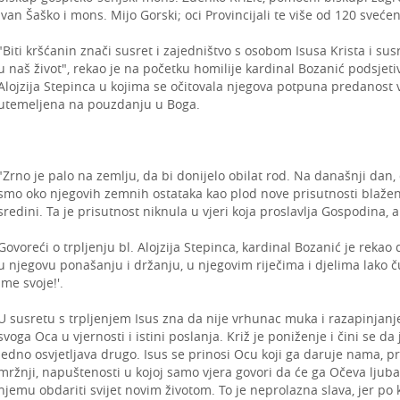
Ivan Šaško i mons. Mijo Gorski; oci Provincijali te više od 120 svećen
"Biti kršćanin znači susret i zajedništvo s osobom Isusa Krista i sus
u naš život", rekao je na početku homilije kardinal Bozanić podsjetiv
Alojzija Stepinca u kojima se očitovala njegova potpuna predanost v
utemeljena na pouzdanju u Boga.
"Zrno je palo na zemlju, da bi donijelo obilat rod. Na današnji dan
smo oko njegovih zemnih ostataka kao plod nove prisutnosti blažen
sredini. Ta je prisutnost niknula u vjeri koja proslavlja Gospodina, 
Govoreći o trpljenju bl. Alojzija Stepinca, kardinal Bozanić je rekao 
u njegovu ponašanju i držanju, u njegovim riječima i djelima lako ču
ime svoje!'.
U susretu s trpljenjem Isus zna da nije vrhunac muka i razapinjanje
svoga Oca u vjernosti i istini poslanja. Križ je poniženje i čini se d
jedno osvjetljava drugo. Isus se prinosi Ocu koji ga daruje nama, pr
mržnji, napuštenosti u kojoj samo vjera govori da će ga Očeva ljubav u
njemu obdariti svijet novim životom. To je neprolazna slava, jer po k