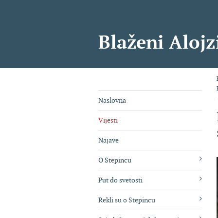
Blaženi Alojz
Naslovna
Vijesti
Najave
O Stepincu
Put do svetosti
Rekli su o Stepincu