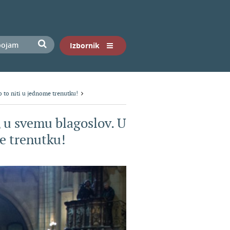
Izbornik
o to niti u jednome trenutku!
e, u svemu blagoslov. U
e trenutku!