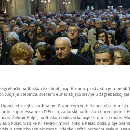
Zagrebački nadbiskup kardinal Josip Bozanić predvodio je u petak 1
bl. Alojzija Stepinca, svečano euharistijsko slavlje u zagrebačkoj kat
U koncelebraciji s kardinalom Bozanićem su bili apostolski nuncij u
nadbiskup Alessandro D'Errico, zadarski nadbiskup i predsjednik H
mons. Želimir Puljić, nadbiskup đakovačko-osječki u miru mons. Mar
Vlado Košić, vladika Križevački mons. Nikola Kekić, biskup bjelovars
biskup gospićko-senjski mons. Zdenko Križić, pomoćni biskupi zagr