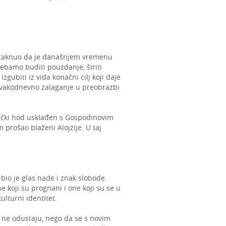
istaknuo da je današnjem vremenu
ebamo buditi pouzdanje, širiti
gubiti iz vida konačni cilj koji daje
 svakodnevno zalaganje u preobrazbi
nički hod usklađen s Gospodinovim
prošao blaženi Alojzije. U taj
 bio je glas nade i znak slobode.
e koji su prognani i one koji su se u
ulturni identitet.
a ne odustaju, nego da se s novim