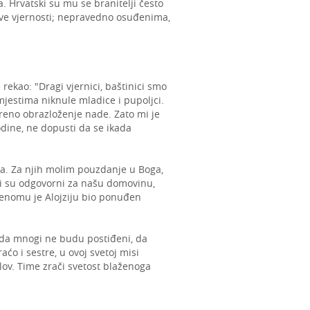
. Hrvatski su mu se branitelji često
ove vjernosti; nepravedno osuđenima,
rekao: "Dragi vjernici, baštinici smo
mjestima niknule mladice i pupoljci.
reno obrazloženje nade. Zato mi je
dine, ne dopusti da se ikada
a. Za njih molim pouzdanje u Boga,
ji su odgovorni za našu domovinu,
ženomu je Alojziju bio ponuđen
o, da mnogi ne budu postiđeni, da
o i sestre, u ovoj svetoj misi
slov. Time zrači svetost blaženoga