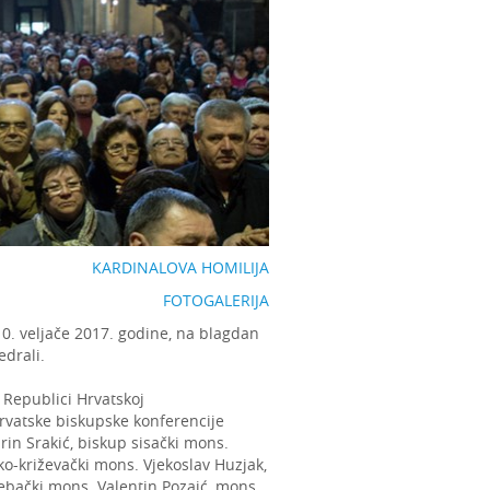
KARDINALOVA HOMILIJA
FOTOGALERIJA
0. veljače 2017. godine, na blagdan
edrali.
 Republici Hrvatskoj
rvatske biskupske konferencije
in Srakić, biskup sisački mons.
ko-križevački mons. Vjekoslav Huzjak,
ebački mons. Valentin Pozaić, mons.