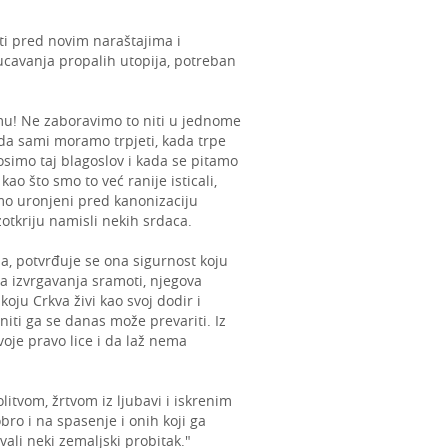
i pred novim naraštajima i
cavanja propalih utopija, potreban
vemu! Ne zaboravimo to niti u jednome
kada sami moramo trpjeti, kada trpe
Nosimo taj blagoslov i kada se pitamo
kao što smo to već ranije isticali,
mo uronjeni pred kanonizaciju
zotkriju namisli nekih srdaca.
ja, potvrđuje se ona sigurnost koju
va izvrgavanja sramoti, njegova
koju Crkva živi kao svoj dodir i
niti ga se danas može prevariti. Iz
oje pravo lice i da laž nema
litvom, žrtvom iz ljubavi i iskrenim
bro i na spasenje i onih koji ga
uvali neki zemaljski probitak."