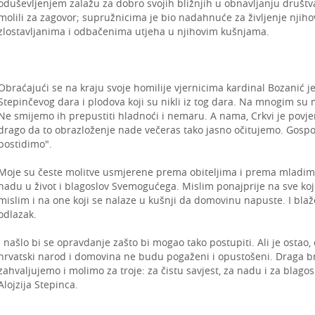
oduševljenjem zalažu za dobro svojih bližnjih u obnavljanju društva
molili za zagovor; supružnicima je bio nadahnuće za življenje njih
zlostavljanima i odbačenima utjeha u njihovim kušnjama.
Obraćajući se na kraju svoje homilije vjernicima kardinal Bozanić je 
Stepinčevog dara i plodova koji su nikli iz tog dara. Na mnogim su 
Ne smijemo ih prepustiti hladnoći i nemaru. A nama, Crkvi je povje
drago da to obrazloženje nade večeras tako jasno očitujemo. Gospo
postidimo".
Moje su česte molitve usmjerene prema obiteljima i prema mladim
nadu u život i blagoslov Svemogućega. Mislim ponajprije na sve ko
mislim i na one koji se nalaze u kušnji da domovinu napuste. I bla
odlazak.
I našlo bi se opravdanje zašto bi mogao tako postupiti. Ali je osta
hrvatski narod i domovina ne budu pogaženi i opustošeni. Draga brać
zahvaljujemo i molimo za troje: za čistu savjest, za nadu i za blago
Alojzija Stepinca.