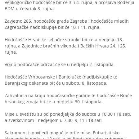
Velikogoričko hodočašće bit će 3. i 4. rujna, a proslava Rođenja
BDM u četvrtak 8. rujna.
Zavjetno 285. hodočašće grada Zagreba i hodočašće mladih
Zagrebačke nadbiskupije bit će 10. i 11. rujna.
Hodočašće Hrvatske seljačke stranke bit će u nedjelju 18.
rujna, a Zajednice bračnih vikenda i Bačkih Hrvata 24. i 25.
rujna.
Vojno hodočašće održat će se u nedjelju 2. listopada.
Hodočašće Vrhbosanske i Banjolučke (nad)biskupije te
Baranjskog dekanata bit će u subotu 8. listopada.
Zahvalnica na kraju hodočasničke godine te hodočašće Braće
hrvatskog zmaja bit će u nedjelju 30. listopada.
Mise u svetištu su od ponedjeljka do subote u 10.30 i 18 sati,
a svetkovinom i nedjeljom u 7.30, 9, 11 i 18 sati.
Sakrament ispovijedi moguć je prije mise. Euharistijsko
klanjanje je petku u 18 sati, a od lipnja do rujna subotom i