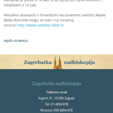
nedjeljom u 14 sati.
Aktualne obavijesti o hrvatskom nacionalnom svetištu Majke
Božje Bistričke mogu se naći i na mrežnoj
stranici
http://www.svetiste-mbb.hr.
Ispiši stranicu
Zagrebačka nadbiskupija
Tiskovni ured
Kaptol 31, 10 000 Zagreb
Tel: 01 4894 878
Mobitel: 099 4894 878