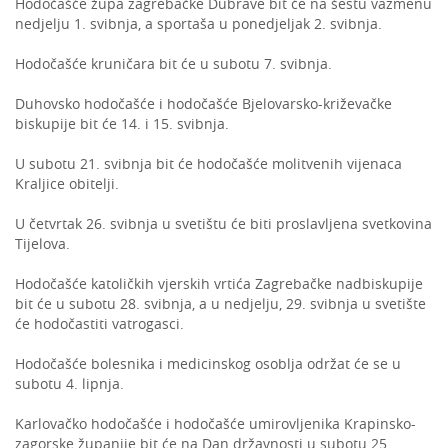
Hodočašće župa zagrebačke Dubrave bit će na šestu vazmenu
nedjelju 1. svibnja, a sportaša u ponedjeljak 2. svibnja.
Hodočašće kruničara bit će u subotu 7. svibnja.
Duhovsko hodočašće i hodočašće Bjelovarsko-križevačke
biskupije bit će 14. i 15. svibnja.
U subotu 21. svibnja bit će hodočašće molitvenih vijenaca
Kraljice obitelji.
U četvrtak 26. svibnja u svetištu će biti proslavljena svetkovina
Tijelova.
Hodočašće katoličkih vjerskih vrtića Zagrebačke nadbiskupije
bit će u subotu 28. svibnja, a u nedjelju, 29. svibnja u svetište
će hodočastiti vatrogasci.
Hodočašće bolesnika i medicinskog osoblja održat će se u
subotu 4. lipnja.
Karlovačko hodočašće i hodočašće umirovljenika Krapinsko-
zagorske županije bit će na Dan državnosti u subotu 25.