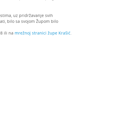
tima, uz pridržavanje svih
ti, bilo sa svojom Župom bilo
8 ili na
mrežnoj stranici župe Krašić
.