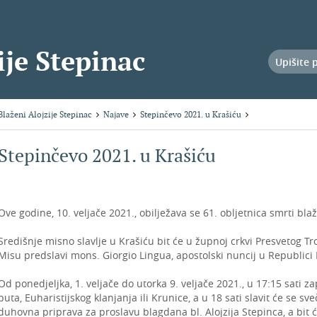
ije Stepinac
Blaženi Alojzije Stepinac
Najave
Stepinčevo 2021. u Krašiću
Stepinčevo 2021. u Krašiću
Ove godine, 10. veljače 2021., obilježava se 61. obljetnica smrti bla
Središnje misno slavlje u Krašiću bit će u župnoj crkvi Presvetog Troj
Misu predslavi mons. Giorgio Lingua, apostolski nuncij u Republici
Od ponedjeljka, 1. veljače do utorka 9. veljače 2021., u 17:15 sati z
puta, Euharistijskog klanjanja ili Krunice, a u 18 sati slavit će se
duhovna priprava za proslavu blagdana bl. Alojzija Stepinca, a bi