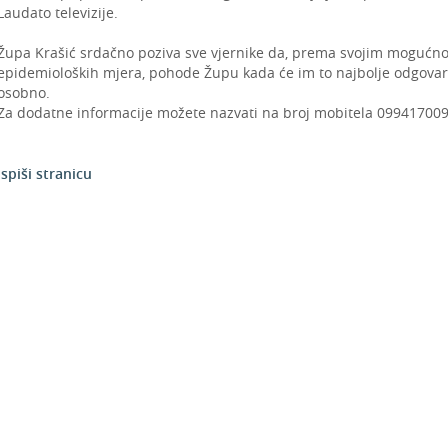
Laudato televizije.
Župa Krašić srdačno poziva sve vjernike da, prema svojim mogućnos
epidemioloških mjera, pohode Župu kada će im to najbolje odgovara
osobno.
Za dodatne informacije možete nazvati na broj mobitela 099417009
Ispiši stranicu