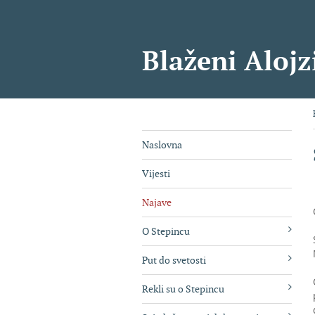
Blaženi Alojz
Naslovna
Vijesti
Najave
O Stepincu
Put do svetosti
Rekli su o Stepincu