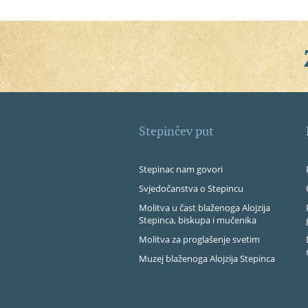
Stepinčev put
Stepinac nam govori
Svjedočanstva o Stepincu
Molitva u čast blaženoga Alojzija
Stepinca, biskupa i mučenika
Molitva za proglašenje svetim
Muzej blaženoga Alojzija Stepinca