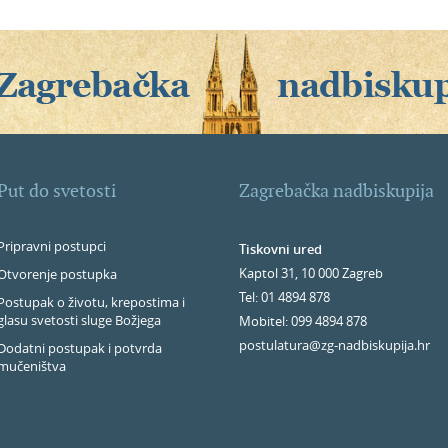
Put do svetosti
Zagrebačka nadbiskupija
Pripravni postupci
Tiskovni ured
Kaptol 31, 10 000 Zagreb
Otvorenje postupka
Tel: 01 4894 878
Postupak o životu, krepostima i
glasu svetosti sluge Božjega
Mobitel: 099 4894 878
postulatura@zg-nadbiskupija.hr
Dodatni postupak i potvrda
mučeništva