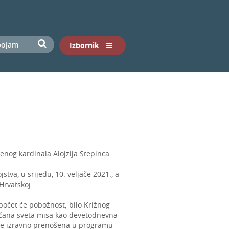
Izbornik
ženog kardinala Alojzija Stepinca.
stva, u srijedu, 10. veljače 2021., a
 Hrvatskoj.
apočet će pobožnost; bilo Križnog
 svečana sveta misa kao devetodnevna
t će izravno prenošena u programu