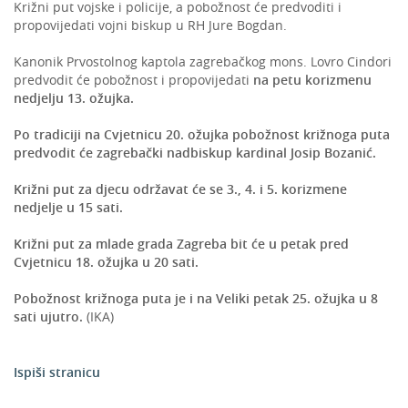
Križni put vojske i policije, a pobožnost će predvoditi i
propovijedati vojni biskup u RH Jure Bogdan.
Kanonik Prvostolnog kaptola zagrebačkog mons. Lovro Cindori
predvodit će pobožnost i propovijedati
na petu korizmenu
nedjelju 13. ožujka.
Po tradiciji na Cvjetnicu 20. ožujka pobožnost križnoga puta
predvodit će zagrebački nadbiskup kardinal Josip Bozanić.
Križni put za djecu održavat će se 3., 4. i 5. korizmene
nedjelje u 15 sati.
Križni put za mlade grada Zagreba bit će u petak pred
Cvjetnicu 18. ožujka u 20 sati.
Pobožnost križnoga puta je i na Veliki petak 25. ožujka u 8
sati ujutro.
(IKA)
Ispiši stranicu