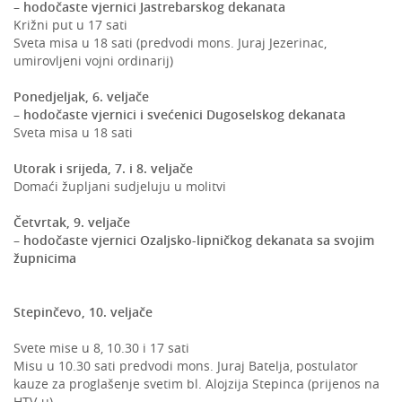
– hodočaste vjernici Jastrebarskog dekanata
Križni put u 17 sati
Sveta misa u 18 sati (predvodi mons. Juraj Jezerinac,
umirovljeni vojni ordinarij)
Ponedjeljak, 6. veljače
– hodočaste vjernici i svećenici Dugoselskog dekanata
Sveta misa u 18 sati
Utorak i srijeda, 7. i 8. veljače
Domaći župljani sudjeluju u molitvi
Četvrtak, 9. veljače
– hodočaste vjernici Ozaljsko-lipničkog dekanata sa svojim
župnicima
Stepinčevo, 10. veljače
Svete mise u 8, 10.30 i 17 sati
Misu u 10.30 sati predvodi mons. Juraj Batelja, postulator
kauze za proglašenje svetim bl. Alojzija Stepinca (prijenos na
HTV-u)