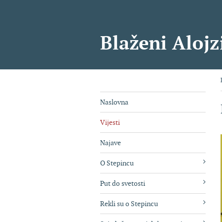
Blaženi Alojz
Naslovna
Vijesti
Najave
O Stepincu
Put do svetosti
Rekli su o Stepincu