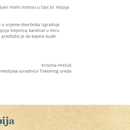
ni molili molitvu u čast bl. Alozija
e u vrijeme dovršetka izgradnje
jzija Stepinca, kardinal u miru
u, predložio je da kapela bude
Kristina Hrečuk
medijska suradnica Tiskovnog ureda