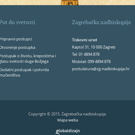
Put do svetosti
Zagrebačka nadbiskupija
Pripravni postupci
Tiskovni ured
Kaptol 31, 10 000 Zagreb
Otvorenje postupka
Tel: 01 4894 878
Postupak o životu, krepostima i
glasu svetosti sluge Božjega
Mobitel: 099 4894 878
postulatura@zg-nadbiskupija.hr
Dodatni postupak i potvrda
mučeništva
Copyright © 2015. Zagrebačka nadbiskupija.
Mapa weba