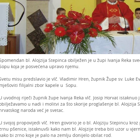
Spomendan bl. Alojzija Stepinca obilježen je u župi Ivanja Reka s
Sopu koja je posvećena upravo njemu.
Svetu misu predslavio je vlč. Vladimir Hren, župnik Župe sv. Luke E
mješoviti filijalni zbor kapele u Sopu.
U uvodnoj riječi župnik župe Ivanja Reka vlč. Josip Horvat istaknu
obilježavamo u nadi i molitvi za što skorije proglašenje bl. Alojzija 
hrvatskog naroda već je svetac.
U svojoj propovijedi vlč. Hren govorio je o bl. Alojziju Stepincu k
zrnu pšenice, istaknuvši kako nam bl. Alojzije treba biti uzor u vjer
kako bi zrno koje je palo na zemlju donijelo obilat rod.