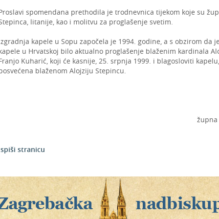
Proslavi spomendana prethodila je trodnevnica tijekom koje su župlja
Stepinca, litanije, kao i molitvu za proglašenje svetim.
Izgradnja kapele u Sopu započela je 1994. godine, a s obzirom da j
kapele u Hrvatskoj bilo aktualno proglašenje blaženim kardinala Alo
Franjo Kuharić, koji će kasnije, 25. srpnja 1999. i blagosloviti kapel
posvećena blaženom Alojziju Stepincu.
župna 
Ispiši stranicu