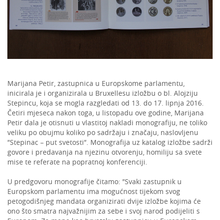
Marijana Petir, zastupnica u Europskome parlamentu,
inicirala je i organizirala u Bruxellesu izložbu o bl. Alojziju
Stepincu, koja se mogla razgledati od 13. do 17. lipnja 2016.
Četiri mjeseca nakon toga, u listopadu ove godine, Marijana
Petir dala je otisnuti u vlastitoj nakladi monografiju, ne toliko
veliku po obujmu koliko po sadržaju i značaju, naslovljenu
″Stepinac – put svetosti″. Monografija uz katalog izložbe sadrži
govore i predavanja na njezinu otvorenju, homiliju sa svete
mise te referate na popratnoj konferenciji.
U predgovoru monografije čitamo: ″Svaki zastupnik u
Europskom parlamentu ima mogućnost tijekom svog
petogodišnjeg mandata organizirati dvije izložbe kojima će
ono što smatra najvažnijim za sebe i svoj narod podijeliti s