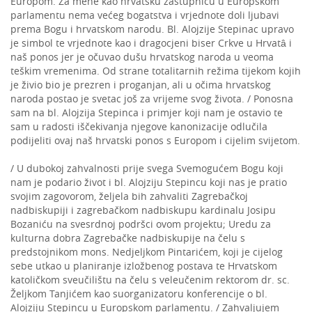
Europom. Za mene kao hrvatsku zastupnicu u Europskom
parlamentu nema većeg bogatstva i vrjednote doli ljubavi
prema Bogu i hrvatskom narodu. Bl. Alojzije Stepinac upravo
je simbol te vrjednote kao i dragocjeni biser Crkve u Hrvatâ i
naš ponos jer je očuvao dušu hrvatskog naroda u veoma
teškim vremenima. Od strane totalitarnih režima tijekom kojih
je živio bio je prezren i proganjan, ali u očima hrvatskog
naroda postao je svetac još za vrijeme svog života. / Ponosna
sam na bl. Alojzija Stepinca i primjer koji nam je ostavio te
sam u radosti iščekivanja njegove kanonizacije odlučila
podijeliti ovaj naš hrvatski ponos s Europom i cijelim svijetom.
/ U dubokoj zahvalnosti prije svega Svemogućem Bogu koji
nam je podario život i bl. Alojziju Stepincu koji nas je pratio
svojim zagovorom, željela bih zahvaliti Zagrebačkoj
nadbiskupiji i zagrebačkom nadbiskupu kardinalu Josipu
Bozaniću na svesrdnoj podršci ovom projektu; Uredu za
kulturna dobra Zagrebačke nadbiskupije na čelu s
predstojnikom mons. Nedjeljkom Pintarićem, koji je cijelog
sebe utkao u planiranje izložbenog postava te Hrvatskom
katoličkom sveučilištu na čelu s veleučenim rektorom dr. sc.
Željkom Tanjićem kao suorganizatoru konferencije o bl.
Alojziju Stepincu u Europskom parlamentu. / Zahvaljujem