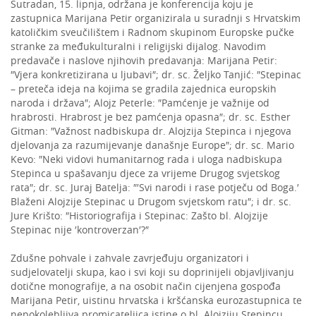
Sutradan, 15. lipnja, održana je konferencija koju je
zastupnica Marijana Petir organizirala u suradnji s Hrvatskim
katoličkim sveučilištem i Radnom skupinom Europske pučke
stranke za međukulturalni i religijski dijalog. Navodim
predavače i naslove njihovih predavanja: Marijana Petir:
″Vjera konkretizirana u ljubavi″; dr. sc. Željko Tanjić: ″Stepinac
– preteča ideja na kojima se gradila zajednica europskih
naroda i država″; Alojz Peterle: ″Pamćenje je važnije od
hrabrosti. Hrabrost je bez pamćenja opasna″; dr. sc. Esther
Gitman: ″Važnost nadbiskupa dr. Alojzija Stepinca i njegova
djelovanja za razumijevanje današnje Europe″; dr. sc. Mario
Kevo: ″Neki vidovi humanitarnog rada i uloga nadbiskupa
Stepinca u spašavanju djece za vrijeme Drugog svjetskog
rata″; dr. sc. Juraj Batelja: ″′Svi narodi i rase potječu od Boga.′
Blaženi Alojzije Stepinac u Drugom svjetskom ratu″; i dr. sc.
Jure Krišto: ″Historiografija i Stepinac: Zašto bl. Alojzije
Stepinac nije ′kontroverzan′?″
Zdušne pohvale i zahvale zavrjeđuju organizatori i
sudjelovatelji skupa, kao i svi koji su doprinijeli objavljivanju
dotične monografije, a na osobit način cijenjena gospođa
Marijana Petir, uistinu hrvatska i kršćanska eurozastupnica te
nepokolebljiva promicateljica istine o bl. Alojziju Stepincu,