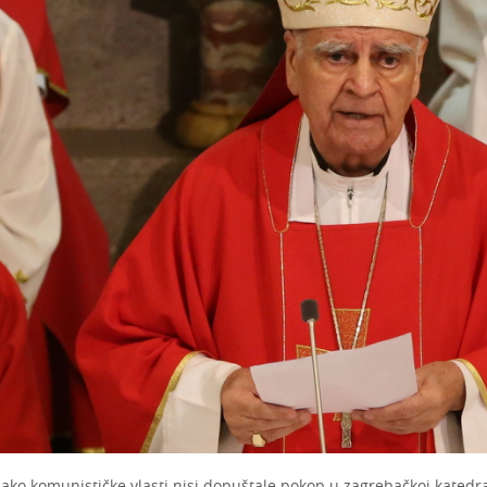
Iako komunističke vlasti nisi dopuštale pokop u zagrebačkoj katedral