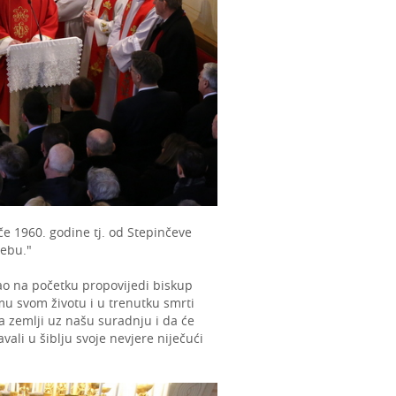
ače 1960. godine tj. od Stepinčeve
rebu."
kao na početku propovijedi biskup
mu svom životu i u trenutku smrti
na zemlji uz našu suradnju i da će
ali u šiblju svoje nevjere niječući