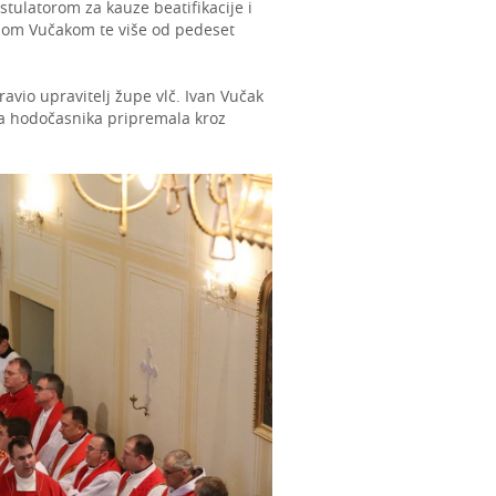
tulatorom za kauze beatifikacije i
nom Vučakom te više od pedeset
avio upravitelj župe vlč. Ivan Vučak
suća hodočasnika pripremala kroz