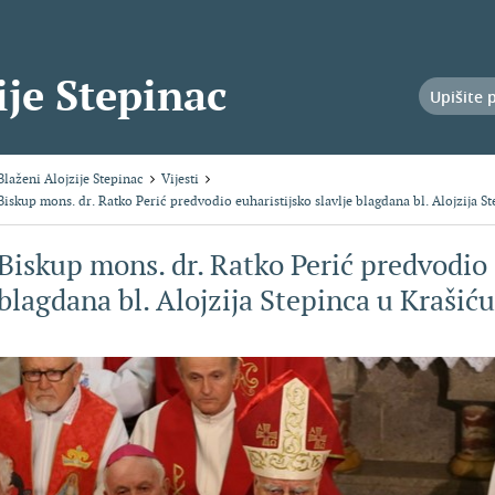
ije Stepinac
Blaženi Alojzije Stepinac
Vijesti
Biskup mons. dr. Ratko Perić predvodio euharistijsko slavlje blagdana bl. Alojzija S
Biskup mons. dr. Ratko Perić predvodio e
blagdana bl. Alojzija Stepinca u Krašiću