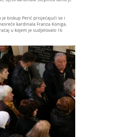
je biskup Perić prisjećajući se i
 nesreće kardinala Franza Königa,
praćaj u kojem je sudjelovalo 16