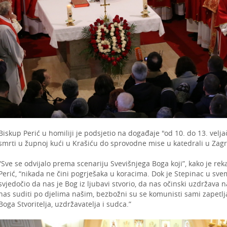
Biskup Perić u homiliji je podsjetio na događaje "od 10. do 13. velj
smrti u župnoj kući u Krašiću do sprovodne mise u katedrali u Zag
“Sve se odvijalo prema scenariju Svevišnjega Boga koji”, kako je re
Perić, “nikada ne čini pogrješaka u koracima. Dok je Stepinac u sve
svjedočio da nas je Bog iz ljubavi stvorio, da nas očinski uzdržava 
nas suditi po djelima našim, bezbožni su se komunisti sami zapetljav
Boga Stvoritelja, uzdržavatelja i sudca.”