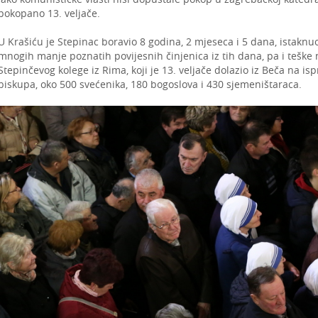
pokopano 13. veljače.
U Krašiću je Stepinac boravio 8 godina, 2 mjeseca i 5 dana, istaknuo 
mnogih manje poznatih povijesnih činjenica iz tih dana, pa i teške
Stepinčevog kolege iz Rima, koji je 13. veljače dolazio iz Beča na is
biskupa, oko 500 svećenika, 180 bogoslova i 430 sjemeništaraca.