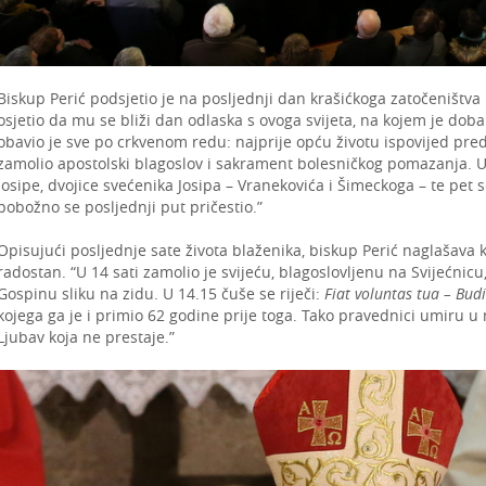
Biskup Perić podsjetio je na posljednji dan krašićkoga zatočeništva
osjetio da mu se bliži dan odlaska s ovoga svijeta, na kojem je dobar
obavio je sve po crkvenom redu: najprije opću životu ispovijed pr
zamolio apostolski blagoslov i sakrament bolesničkog pomazanja. U
Josipe, dvojice svećenika Josipa – Vranekovića i Šimeckoga – te pet 
pobožno se posljednji put pričestio.”
Opisujući posljednje sate života blaženika, biskup Perić naglašava k
radostan. “U 14 sati zamolio je svijeću, blagoslovljenu na Svijećnicu,
Gospinu sliku na zidu. U 14.15 čuše se riječi:
Fiat voluntas tua – Budi
kojega ga je i primio 62 godine prije toga. Tako pravednici umiru u
Ljubav koja ne prestaje.”