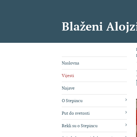
Blaženi Alojz
Naslovna
Vijesti
Najave
O Stepincu
Put do svetosti
Rekli su o Stepincu