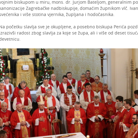
vojnim biskupom u miru, mons. dr. Jurjom Bateljom, generalnim pos
kanonizacije Zagrebačke nadbiskupije, domaćim župnikom vlč. Iva
svećenika i više stotina vjernika, župljana i hodočasnika.
Na početku slavlja sve je okupljene, a posebno biskupa Perića pozdr
izrazivši radost zbog slavlja za koje se župa, ali i više od deset ti
devetnicu.