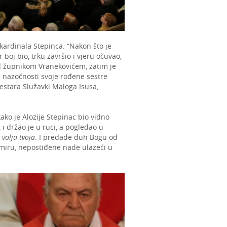
 kardinala Stepinca. “Nakon što je
 boj bio, trku završio i vjeru očuvao,
ed župnikom Vranekovićem, zatim je
 nazočnosti svoje rođene sestre
sestara Služavki Maloga Isusa,
ako je Alozije Stepinac bio vidno
 i držao je u ruci, a pogledao u
 volja tvoja
. I predade duh Bogu od
 miru, nepostiđene nade ulazeći u