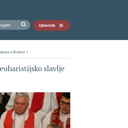
Izbornik
tepinca u Krašiću
uharistijsko slavlje