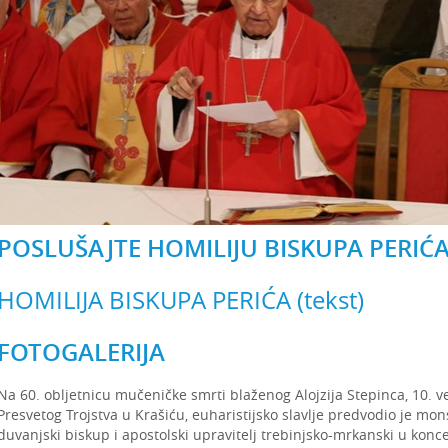
POSLUŠAJTE HOMILIJU BISKUPA PERIĆ
HOMILIJA BISKUPA PERIĆA (tekst)
FOTOGALERIJA
Na 60. obljetnicu mučeničke smrti blaženog Alojzija Stepinca, 10. v
Presvetog Trojstva u Krašiću, euharistijsko slavlje predvodio je mon
duvanjski biskup i apostolski upravitelj trebinjsko-mrkanski u konc