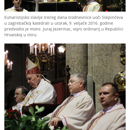
Euharistijsko slavlje trećeg dana trodnevnice uoči Stepinčeva
u zagrebačkoj katedrali u utorak, 9. veljače 2016. godine
predvodio je mons. Juraj Jezerinac, vojni ordinarij u Republici
Hrvatskoj u miru.