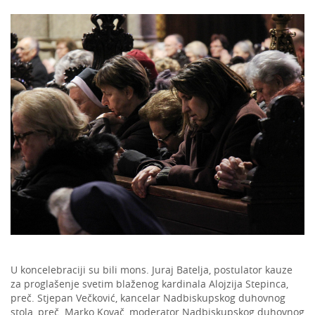
U koncelebraciji su bili mons. Juraj Batelja, postulator kauze
za proglašenje svetim blaženog kardinala Alojzija Stepinca,
preč. Stjepan Večković, kancelar Nadbiskupskog duhovnog
stola, preč. Marko Kovač, moderator Nadbiskupskog duhovnog