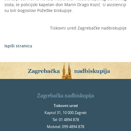
stola, te policijski kapelan don Marin Drago Kozić. U asistenciji
su bili bogoslovi Požeške biskupije.
Tiskovni ured Zagrebačke nadbiskupije
Ispiši stranicu
Zagrebačka nadbiskupija
Tiskovni ured
Kaptol 31, 10 000 Zagreb
Tel: 01 4894 878
Mobitel: 099 4894 878