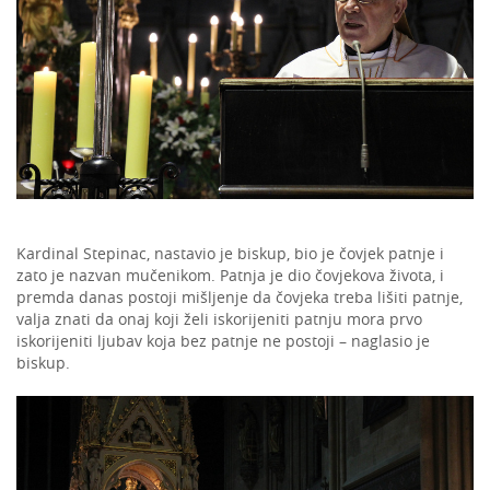
Kardinal Stepinac, nastavio je biskup, bio je čovjek patnje i
zato je nazvan mučenikom. Patnja je dio čovjekova života, i
premda danas postoji mišljenje da čovjeka treba lišiti patnje,
valja znati da onaj koji želi iskorijeniti patnju mora prvo
iskorijeniti ljubav koja bez patnje ne postoji – naglasio je
biskup.