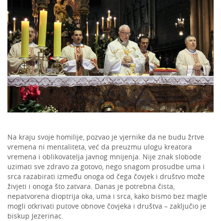
Na kraju svoje homilije, pozvao je vjernike da ne budu žrtve
vremena ni mentaliteta, već da preuzmu ulogu kreatora
vremena i oblikovatelja javnog mnijenja. Nije znak slobode
uzimati sve zdravo za gotovo, nego snagom prosudbe uma i
srca razabirati između onoga od čega čovjek i društvo može
živjeti i onoga što zatvara. Danas je potrebna čista,
nepatvorena dioptrija oka, uma i srca, kako bismo bez magle
mogli otkrivati putove obnove čovjeka i društva – zaključio je
biskup Jezerinac.