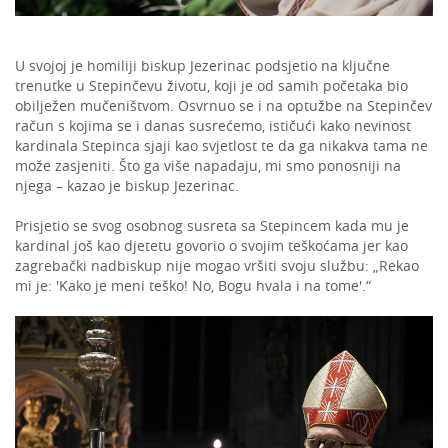
U svojoj je homiliji biskup Jezerinac podsjetio na ključne
trenutke u Stepinčevu životu, koji je od samih početaka bio
obilježen mučeništvom. Osvrnuo se i na optužbe na Stepinčev
račun s kojima se i danas susrećemo, ističući kako nevinost
kardinala Stepinca sjaji kao svjetlost te da ga nikakva tama ne
može zasjeniti. Što ga više napadaju, mi smo ponosniji na
njega – kazao je biskup Jezerinac.
Prisjetio se svog osobnog susreta sa Stepincem kada mu je
kardinal još kao djetetu govorio o svojim teškoćama jer kao
zagrebački nadbiskup nije mogao vršiti svoju službu: „Rekao
mi je: 'Kako je meni teško! No, Bogu hvala i na tome'.“