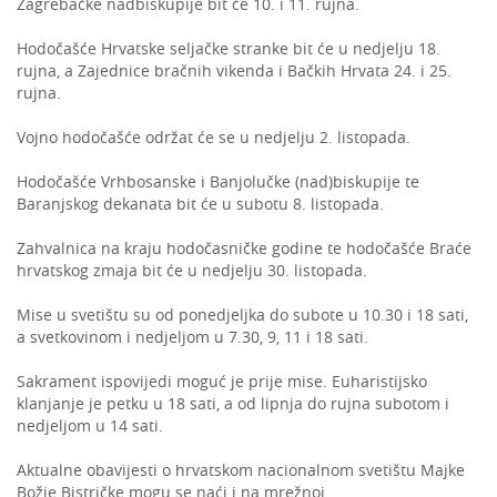
Zagrebačke nadbiskupije bit će 10. i 11. rujna.
Hodočašće Hrvatske seljačke stranke bit će u nedjelju 18.
rujna, a Zajednice bračnih vikenda i Bačkih Hrvata 24. i 25.
rujna.
Vojno hodočašće održat će se u nedjelju 2. listopada.
Hodočašće Vrhbosanske i Banjolučke (nad)biskupije te
Baranjskog dekanata bit će u subotu 8. listopada.
Zahvalnica na kraju hodočasničke godine te hodočašće Braće
hrvatskog zmaja bit će u nedjelju 30. listopada.
Mise u svetištu su od ponedjeljka do subote u 10.30 i 18 sati,
a svetkovinom i nedjeljom u 7.30, 9, 11 i 18 sati.
Sakrament ispovijedi moguć je prije mise. Euharistijsko
klanjanje je petku u 18 sati, a od lipnja do rujna subotom i
nedjeljom u 14 sati.
Aktualne obavijesti o hrvatskom nacionalnom svetištu Majke
Božje Bistričke mogu se naći i na mrežnoj