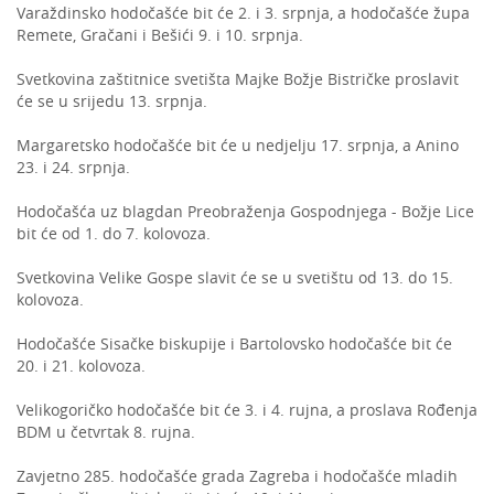
Varaždinsko hodočašće bit će 2. i 3. srpnja, a hodočašće župa
Remete, Gračani i Bešići 9. i 10. srpnja.
Svetkovina zaštitnice svetišta Majke Božje Bistričke proslavit
će se u srijedu 13. srpnja.
Margaretsko hodočašće bit će u nedjelju 17. srpnja, a Anino
23. i 24. srpnja.
Hodočašća uz blagdan Preobraženja Gospodnjega - Božje Lice
bit će od 1. do 7. kolovoza.
Svetkovina Velike Gospe slavit će se u svetištu od 13. do 15.
kolovoza.
Hodočašće Sisačke biskupije i Bartolovsko hodočašće bit će
20. i 21. kolovoza.
Velikogoričko hodočašće bit će 3. i 4. rujna, a proslava Rođenja
BDM u četvrtak 8. rujna.
Zavjetno 285. hodočašće grada Zagreba i hodočašće mladih