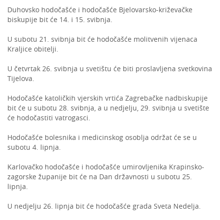
Duhovsko hodočašće i hodočašće Bjelovarsko-križevačke
biskupije bit će 14. i 15. svibnja.
U subotu 21. svibnja bit će hodočašće molitvenih vijenaca
Kraljice obitelji.
U četvrtak 26. svibnja u svetištu će biti proslavljena svetkovina
Tijelova.
Hodočašće katoličkih vjerskih vrtića Zagrebačke nadbiskupije
bit će u subotu 28. svibnja, a u nedjelju, 29. svibnja u svetište
će hodočastiti vatrogasci.
Hodočašće bolesnika i medicinskog osoblja održat će se u
subotu 4. lipnja.
Karlovačko hodočašće i hodočašće umirovljenika Krapinsko-
zagorske županije bit će na Dan državnosti u subotu 25.
lipnja.
U nedjelju 26. lipnja bit će hodočašće grada Sveta Nedelja.