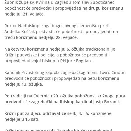
Župnik župe sv. Kvirina u Zagrebu Tomislav Subotičanec
pobožnost će predvoditi i propovijedati
na drugu korizmenu
nedjelju, 21. veljače
.
Rektor Nadbiskupskoga bogoslovnog sjemeništa preč.
Anđelko Košćak predvodit će pobožnost i propovijedati
na
treću korizmenu nedjelju 28. veljače.
Na četvrtu korizmenu nedjelju 6. ožujka
tradicionalni je
Križni put vojske i policije, a pobožnost će predvoditi i
propovijedati vojni biskup u RH Jure Bogdan.
Kanonik Prvostolnog kaptola zagrebačkog mons. Lovro Cindori
predvodit će pobožnost i propovijedati
na petu korizmenu
nedjelju 13. ožujka.
Po tradiciji na Cvjetnicu 20. ožujka pobožnost križnoga puta
predvodit će zagrebački nadbiskup kardinal Josip Bozanić.
Križni put za djecu održavat će se 3., 4. i 5. korizmene
nedjelje u 15 sati.
Križni put za mlade grada Zagreba bit će u petak pred