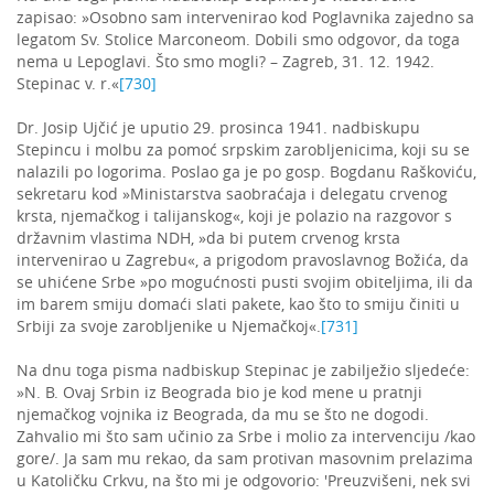
zapisao: »Osobno sam intervenirao kod Poglavnika zajedno sa
legatom Sv. Stolice Marconeom. Dobili smo odgovor, da toga
nema u Lepoglavi. Što smo mogli? – Zagreb, 31. 12. 1942.
Stepinac v. r.«
[730]
Dr. Josip Ujčić je uputio 29. prosinca 1941. nadbiskupu
Stepincu i molbu za pomoć srpskim zarobljenicima, koji su se
nalazili po logorima. Poslao ga je po gosp. Bogdanu Raškoviću,
sekretaru kod »Ministarstva saobraćaja i delegatu crvenog
krsta, njemačkog i talijanskog«, koji je polazio na razgovor s
državnim vlastima NDH, »da bi putem crvenog krsta
intervenirao u Zagrebu«, a prigodom pravoslavnog Božića, da
se uhićene Srbe »po mogućnosti pusti svojim obiteljima, ili da
im barem smiju domaći slati pakete, kao što to smiju činiti u
Srbiji za svoje zarobljenike u Njemačkoj«.
[731]
Na dnu toga pisma nadbiskup Stepinac je zabilježio sljedeće:
»N. B. Ovaj Srbin iz Beograda bio je kod mene u pratnji
njemačkog vojnika iz Beograda, da mu se što ne dogodi.
Zahvalio mi što sam učinio za Srbe i molio za intervenciju /kao
gore/. Ja sam mu rekao, da sam protivan masovnim prelazima
u Katoličku Crkvu, na što mi je odgovorio: 'Preuzvišeni, nek svi