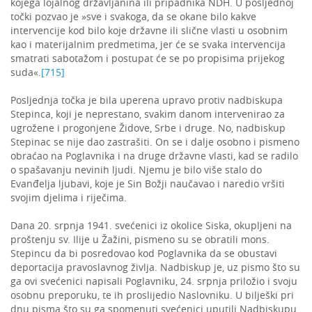
kojega lojalnog državljanina ili pripadnika NDH. U posljednoj
točki pozvao je »sve i svakoga, da se okane bilo kakve
intervencije kod bilo koje državne ili slične vlasti u osobnim
kao i materijalnim predmetima, jer će se svaka intervencija
smatrati sabotažom i postupat će se po propisima prijekog
suda«.
[715]
Posljednja točka je bila uperena upravo protiv nadbiskupa
Stepinca, koji je neprestano, svakim danom intervenirao za
ugrožene i progonjene Židove, Srbe i druge. No, nadbiskup
Stepinac se nije dao zastrašiti. On se i dalje osobno i pismeno
obraćao na Poglavnika i na druge državne vlasti, kad se radilo
o spašavanju nevinih ljudi. Njemu je bilo više stalo do
Evanđelja ljubavi, koje je Sin Božji naučavao i naredio vršiti
svojim djelima i riječima.
Dana 20. srpnja 1941. svećenici iz okolice Siska, okupljeni na
proštenju sv. Ilije u Žažini, pismeno su se obratili mons.
Stepincu da bi posredovao kod Poglavnika da se obustavi
deportacija pravoslavnog življa. Nadbiskup je, uz pismo što su
ga ovi svećenici napisali Poglavniku, 24. srpnja priložio i svoju
osobnu preporuku, te ih proslijedio Naslovniku. U bilješki pri
dnu pisma što su ga spomenuti svećenici uputili Nadbiskupu