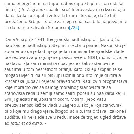
samo energičnom nastupu nadbiskupa Stepinca, da ustaše
nisu (...) /u Zagrebu/ spalili i srušili pravoslavnu crkvu istoga
dana, kada su zapalili židovski hram. Rekao je, da će biti
prebačen u Srbiju – što je za njega onaj čas bilo najpovoljnije
– i da to ima zahvaliti Stepincu.«
[724]
Dana 9. srpnja 1941. Beogradski nadbiskup dr. Josip Ujčić
napisao je nadbiskupu Stepincu osobno pismo. Nakon što je
spomenuo da je kod njega jedan ministar beogradske vlade
posredovao za progonjene pravoslavce u NDH, mons. Ujčić je
nastavio: »Ja sam ministra obavijestio, kakvo stanovište
zauzima u tom nesretnom pitanju katolički episkopat, te se
mogao uvjeriti, da sli biskupi učinili ono, što im je diktirala
kršćanska ljubav i osjećaj pravednosti. Radi ovih progonstava,
koje moramo već sa samog moralnog stanovišta te sa
stanovišta reda u zemlji samo žaliti, počeli su nas(katolike) u
Srbiji gledati neljubaznim okom. Molim lijepo Vašu
preuzvišenost, kažite vladi u Zagrebu: ako je koji stanovnik,
bilo koje mu drago vjere, štogod učinio, ima država i zakone i
sudišta, ali neka ide sve u redu, inače će trpjeti ugled države
ad
intus et ad extra
. «