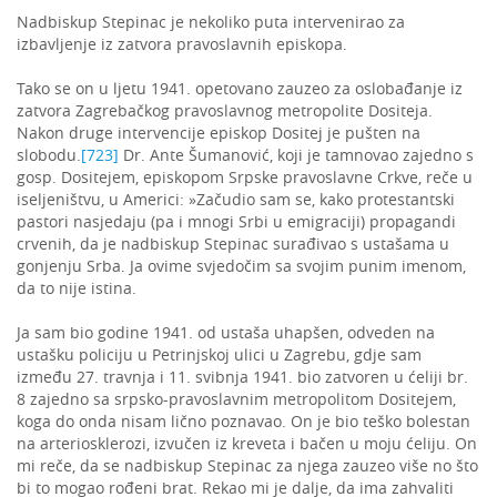
Nadbiskup Stepinac je nekoliko puta intervenirao za
izbavljenje iz zatvora pravoslavnih episkopa.
Tako se on u ljetu 1941. opetovano zauzeo za oslobađanje iz
zatvora Zagrebačkog pravoslavnog metropolite Dositeja.
Nakon druge intervencije episkop Dositej je pušten na
slobodu.
[723]
Dr. Ante Šumanović, koji je tamnovao zajedno s
gosp. Dositejem, episkopom Srpske pravoslavne Crkve, reče u
iseljeništvu, u Americi: »Začudio sam se, kako protestantski
pastori nasjedaju (pa i mnogi Srbi u emigraciji) propagandi
crvenih, da je nadbiskup Stepinac surađivao s ustašama u
gonjenju Srba. Ja ovime svjedočim sa svojim punim imenom,
da to nije istina.
Ja sam bio godine 1941. od ustaša uhapšen, odveden na
ustašku policiju u Petrinjskoj ulici u Zagrebu, gdje sam
između 27. travnja i 11. svibnja 1941. bio zatvoren u ćeliji br.
8 zajedno sa srpsko-pravoslavnim metropolitom Dositejem,
koga do onda nisam lično poznavao. On je bio teško bolestan
na arteriosklerozi, izvučen iz kreveta i bačen u moju ćeliju. On
mi reče, da se nadbiskup Stepinac za njega zauzeo više no što
bi to mogao rođeni brat. Rekao mi je dalje, da ima zahvaliti