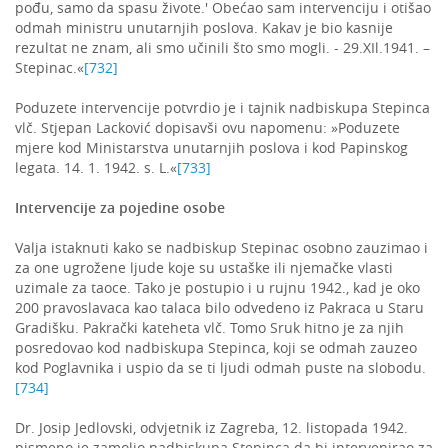
pođu, samo da spasu živote.' Obećao sam intervenciju i otišao
odmah ministru unutarnjih poslova. Kakav je bio kasnije
rezultat ne znam, ali smo učinili što smo mogli. - 29.XIl.1941. –
Stepinac.«
[732]
Poduzete intervencije potvrdio je i tajnik nadbiskupa Stepinca
vlč. Stjepan Lacković dopisavši ovu napomenu: »Poduzete
mjere kod Ministarstva unutarnjih poslova i kod Papinskog
legata. 14. 1. 1942. s. L.«
[733]
Intervencije za pojedine osobe
Valja istaknuti kako se nadbiskup Stepinac osobno zauzimao i
za one ugrožene ljude koje su ustaške ili njemačke vlasti
uzimale za taoce. Tako je postupio i u rujnu 1942., kad je oko
200 pravoslavaca kao talaca bilo odvedeno iz Pakraca u Staru
Gradišku. Pakrački kateheta vlč. Tomo Sruk hitno je za njih
posredovao kod nadbiskupa Stepinca, koji se odmah zauzeo
kod Poglavnika i uspio da se ti ljudi odmah puste na slobodu.
[734]
Dr. Josip Jedlovski, odvjetnik iz Zagreba, 12. listopada 1942.
pismeno je zamolio nadbiskupa Stepinca da bi intervenirao za