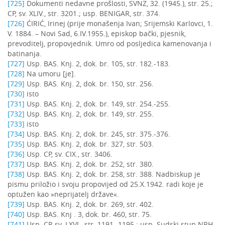
[725]
Dokumenti nedavne prošlosti, SVNZ, 32. (1945.), str. 25.;
CP, sv. XLIV., str. 3201.; usp. BENIGAR, str. 374.
[726]
ĆIRIĆ, Irinej (prije monašenja Ivan; Srijemski Karlovci, 1.
V. 1884. – Novi Sad, 6.IV.1955.), episkop bački, pjesnik,
prevoditelj, propovjednik. Umro od posljedica kamenovanja i
batinanja.
[727]
Usp. BAS. Knj. 2, dok. br. 105, str. 182.-183.
[728]
Na umoru [je].
[729]
Usp. BAS. Knj. 2, dok. br. 150, str. 256.
[730]
isto
[731]
Usp. BAS. Knj. 2, dok. br. 149, str. 254.-255.
[732]
Usp. BAS. Knj. 2, dok. br. 149, str. 255.
[733]
isto
[734]
Usp. BAS. Knj. 2, dok. br. 245, str. 375.-376.
[735]
Usp. BAS. Knj. 2, dok. br. 327, str. 503.
[736]
Usp. CP, sv. CIX., str. 3406.
[737]
Usp. BAS. Knj. 2, dok. br. 252, str. 380.
[738]
Usp. BAS. Knj. 2, dok. br. 258, str. 388. Nadbiskup je
pismu priložio i svoju propovijed od 25.X.1942. radi koje je
optužen kao »neprijatelj države«.
[739]
Usp. BAS. Knj. 2, dok. br. 269, str. 402.
[740]
Usp. BAS. Knj . 3, dok. br. 460, str. 75.
[741]
Usp. CP, sv. LXVI., str. 1191.-1195.; usp. Sudski stup NRH