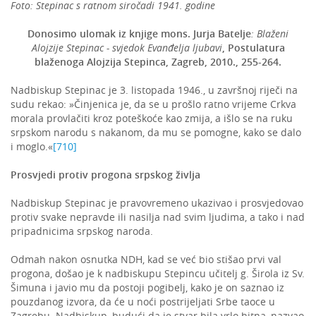
Foto: Stepinac s ratnom siročadi 1941. godine
Donosimo ulomak iz knjige mons. Jurja Batelje
: Blaženi
Alojzije Stepinac - svjedok Evanđelja ljubavi
, Postulatura
blaženoga Alojzija Stepinca, Zagreb, 2010., 255-264.
Nadbiskup Stepinac je 3. listopada 1946., u završnoj riječi na
sudu rekao: »Činjenica je, da se u prošlo ratno vrijeme Crkva
morala provlačiti kroz poteškoće kao zmija, a išlo se na ruku
srpskom narodu s nakanom, da mu se pomogne, kako se dalo
i moglo.«
[710]
Prosvjedi protiv progona srpskog življa
Nadbiskup Stepinac je pravovremeno ukazivao i prosvjedovao
protiv svake nepravde ili nasilja nad svim ljudima, a tako i nad
pripadnicima srpskog naroda.
Odmah nakon osnutka NDH, kad se već bio stišao prvi val
progona, došao je k nadbiskupu Stepincu učitelj g. Širola iz Sv.
Šimuna i javio mu da postoji pogibelj, kako je on saznao iz
pouzdanog izvora, da će u noći postrijeljati Srbe taoce u
Zagrebu. Nadbiskup, budući da je stvar bila vrlo hitna, nazvao