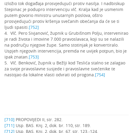
izložio tok događaja prosvjedujući protiv nasilja. I nadbiskup
Stepinac je podupro intervenciju vlč. Kralja kad je usmenim
putem govorio ministru unutarnjih poslova, oštro
prosvjedujući protiv kršenja svečanih obećanja da će se ti
ljudi spasiti.
[752]
4. Vlč. Pero Sivjanović, župnik u Grubišnom Polju, intervenirao
je radi života i imovine 7.000 pravoslavaca, koji su se nalazili
na području njegove župe. Samo stotinjak je konvertiralo.
Uspjeh njegovih intervencija, premda ne uvijek potpun, bio je
ipak znatan.
[753]
5. Vlč. Benković, župnik u Bežlji kod Teslića stalno se zalagao
za svoje pravoslavne susjede i pravoslavne svećenike te
nastojao da lokalne vlasti odvrati od progona.
[754]
[710]
PROPOVIJEDI II, str. 282.
[711]
Usp. BAS. Knj. 2, dok. br. 110, str. 189.
[712]
Usp. BAS. Knj. 2, dok. br. 67, str. 123.-124.