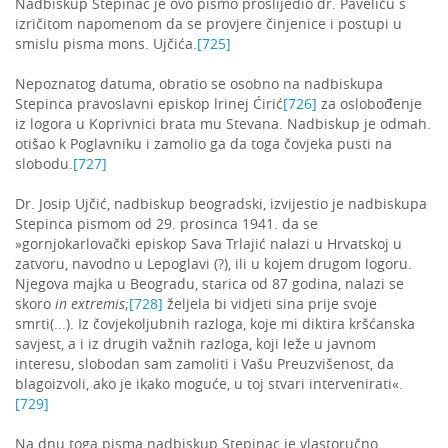
Nadbiskup Stepinac je ovo pismo proslijedio dr. Paveliću s
izričitom napomenom da se provjere činjenice i postupi u
smislu pisma mons. Ujčića.
[725]
Nepoznatog datuma, obratio se osobno na nadbiskupa
Stepinca pravoslavni episkop lrinej Ćirić
[726]
za oslobođenje
iz logora u Koprivnici brata mu Stevana. Nadbiskup je odmah.
otišao k Poglavniku i zamolio ga da toga čovjeka pusti na
slobodu.
[727]
Dr. Josip Ujčić, nadbiskup beogradski, izvijestio je nadbiskupa
Stepinca pismom od 29. prosinca 1941. da se
»gornjokarlovački episkop Sava Trlajić nalazi u Hrvatskoj u
zatvoru, navodno u Lepoglavi (?), ili u kojem drugom logoru.
Njegova majka u Beogradu, starica od 87 godina, nalazi se
skoro
in extremis
;
[728]
željela bi vidjeti sina prije svoje
smrti(...). Iz čovjekoljubnih razloga, koje mi diktira kršćanska
savjest, a i iz drugih važnih razloga, koji leže u javnom
interesu, slobodan sam zamoliti i Vašu Preuzvišenost, da
blagoizvoli, ako je ikako moguće, u toj stvari intervenirati«.
[729]
Na dnu toga pisma nadbiskup Stepinac je vlastoručno