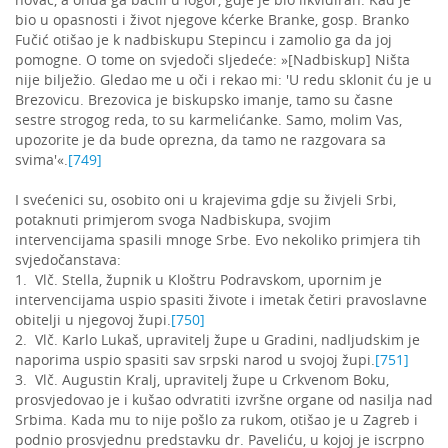
bio u opasnosti i život njegove kćerke Branke, gosp. Branko
Fučić otišao je k nadbiskupu Stepincu i zamolio ga da joj
pomogne. O tome on svjedoči sljedeće: »[Nadbiskup] Ništa
nije bilježio. Gledao me u oči i rekao mi: 'U redu sklonit ću je u
Brezovicu. Brezovica je biskupsko imanje, tamo su časne
sestre strogog reda, to su karmelićanke. Samo, molim Vas,
upozorite je da bude oprezna, da tamo ne razgovara sa
svima'«.
[749]
I svećenici su, osobito oni u krajevima gdje su živjeli Srbi,
potaknuti primjerom svoga Nadbiskupa, svojim
intervencijama spasili mnoge Srbe. Evo nekoliko primjera tih
svjedočanstava:
1. Vlč. Stella, župnik u Kloštru Podravskom, upornim je
intervencijama uspio spasiti živote i imetak četiri pravoslavne
obitelji u njegovoj župi.
[750]
2. Vlč. Karlo Lukaš, upravitelj župe u Gradini, nadljudskim je
naporima uspio spasiti sav srpski narod u svojoj župi.
[751]
3. Vlč. Augustin Kralj, upravitelj župe u Crkvenom Boku,
prosvjedovao je i kušao odvratiti izvršne organe od nasilja nad
Srbima. Kada mu to nije pošlo za rukom, otišao je u Zagreb i
podnio prosvjednu predstavku dr. Paveliću, u kojoj je iscrpno