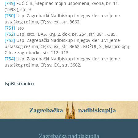
[749]
FUČIĆ B., Stepinac mojih uspomena, Zvona, br. 11.
(1998.), str. 9.
[750]
Usp. Zagrebački Nadbiskup i njegov kler u vrijeme
ustaškog režima, CP, sv. ex., str. 3662.
[751]
isto
[752]
Usp. isto.; BAS. Knj. 2, dok. br. 254, str. 381 .-385.
[753]
Usp. Zagrebački Nadbiskup i njegov kler u vrijeme
ustaškog režima, CP, sv. ex., str. 3662.; KOŽUL, S., Martirologij
Crkve zagrebačke, str. 112.-113.
[754]
Usp. Zagrebački Nadbiskup i njegov kler u vrijeme
ustaškog režima, CP, sv. CX., str. 3662.
Ispiši stranicu
Zagrebačka nadbiskupija