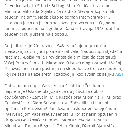
četvoricu seljaka Srba iz Brčkog: Milu Krstića i brata mu
Miomira, Milorada Gojakovića i Sidora Stevana, koji su bili
osuđeni na smrt. Nadbiskup je odmah intervenirao i 13.
listopada javio da je smrtna kazna pretvorena u 1O godina
tamnice, odnosno na 2 godine. Dana 9. travnja 1943. dotični
osuđenici su pušteni na slobodu.
Dr. Jedlovski je 20. travnja 1943. za učinjenu pomoć u
spašavanju ovih ljudi pismeno zahvalio Nadbiskupu sljedećim
riječima: »Božja mi je Providnost dala milost, da čestitajući
Vašoj Preuzvišenosti Uskrsnuće Kristovo mogu zahvaliti Vašoj
Preuzvišenosti radi puštanja na slobodu sve trojice osuđenih,
koji se sada nalaze sretni i zadovoljni kod svojih obitelji«.
[735]
Oni sami mu napisaše sljedeću čestitku: »Čestitamo
najsretnije Uskrsne blagdane za dug život za dobro
čovječanstva - Zahvalni Mile Krstić i brat Miomir s. r., Milorad
Gojaković s. r., Sidor Stevan s. r.« . Zahvalili su i suuznici
riječima: »Preuzvišeni! Pomilovani i oslobođeni uspješnom
intervencijom Vaše Preuzvišenosti u korist naših optuženih
drugova Gojakovića Milorada, Sidora Stevana i Krstića
Miomira – Tamara Begović, Fehin Klebić, Džemil Ajanović«.