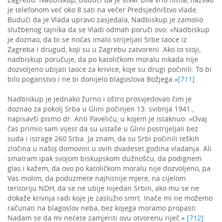
je telefonom već oko 8 sati na večer Predsjedništvo vlade.
Budući da je Vlada upravo zasjedala, Nadbiskup je zamolio
službenog tajnika da se Vladi odmah poruči ovo: »Nadbiskup
je doznao, da bi se noćas imalo strijeljati Srbe taoce iz
Zagreba i drugud, koji su u Zagrebu zatvoreni. Ako to stoji,
nadbiskup poručuje, da po katoličkom moralu nikada nije
dozvoljeno ubijati taoce za krivice, koje su drugi počinili. To bi
bilo poganstvo i ne bi donijelo blagoslova Božjega.«
[711]
Nadbiskup je jednako žurno i oštro prosvjedovao čim je
doznao za pokolj Srba u Glini počinjen 13. svibnja 1941.,
napisavši pismo dr. Anti Paveliću, u kojem je istaknuo: »Ovaj
čas primio sam vijest da su ustaše u Glini postrijeljali bez
suda i istrage 260 Srba. Ja znam, da su Srbi počinili teških
zločina u našoj domovini u ovih dvadeset godina vladanja. Ali
smatram ipak svojom biskupskom dužnošću, da podignem
glas i kažem, da ovo po katoličkom moralu nije dozvoljeno, pa
Vas molim, da poduzmete najhitnije mjere, na cijelom
teritoriju NDH, da se ne ubije nijedan Srbin, ako mu se ne
dokaže krivnja radi koje je zaslužio smrt. Inače mi ne možemo
računati na blagoslov neba, bez kojega moramo propasti.
Nadam se da mi nećete zamjeriti ovu otvorenu riječ.«
[712]