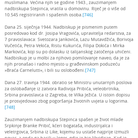
muslimana. Većina njih se godine 1943., zauzimanjem
nadbiskupa Stepinca, vratila u domovinu. Riječ je o više od
10.545 registriranih i spašenih osoba.
[746]
Dana 25. siječnja 1944. Nadbiskup je pismenim putem
posredovao kod dr. Josipa Vragovića, upravitelja redarstva, za
7 pravoslavaca: Svetozara Jankovića, Lazu Mutavdžića, Borivoja
Vučetića, Petra Vekića, Ristu Kukurića, Filipa Dokića i Mirka
Markovića, koji su po dolasku iz talijanskog zatočenja uhićeni.
Nadbiskup je u molbi za njihovo pomilovanje naveo, da je za
njih pronašao i radno mjesto u građevinskom poduzeću
»Braća Carnelutti«, i bili su oslobođeni.
[747]
Dana 27. travnja 1944. obratio se Ministru unutarnjih poslova
za oslobađanje iz zatvora Radivoja Pribića, veleobrtnika,
Srbina pravoslavca iz Zagreba, te Vilka Ježića. U istoin dopisu
je prosvjedovao zbog pogoršanja životnih uvjeta u logorima.
[748]
Zauzimanjem nadbiskupa Stepinca spašen je život mlade
Srpkinje Branke Pribić, kćeri bogataša, industrijalca i
veletrgovca, Srbina iz Like, kojemu su ustaše najprije izmuzli
novac, a onda ga bacili u logor, gdje je bio likvidiran. Kad je