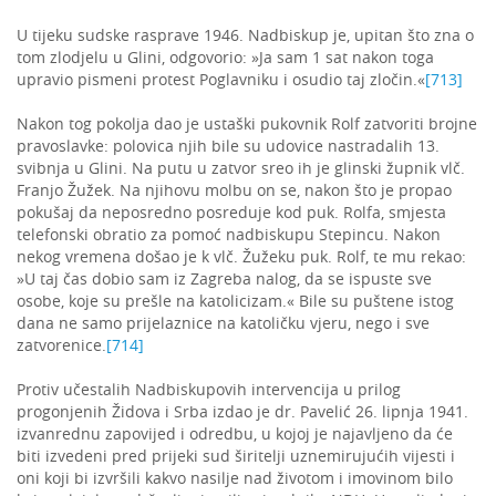
U tijeku sudske rasprave 1946. Nadbiskup je, upitan što zna o
tom zlodjelu u Glini, odgovorio: »Ja sam 1 sat nakon toga
upravio pismeni protest Poglavniku i osudio taj zločin.«
[713]
Nakon tog pokolja dao je ustaški pukovnik Rolf zatvoriti brojne
pravoslavke: polovica njih bile su udovice nastradalih 13.
svibnja u Glini. Na putu u zatvor sreo ih je glinski župnik vlč.
Franjo Žužek. Na njihovu molbu on se, nakon što je propao
pokušaj da neposredno posreduje kod puk. Rolfa, smjesta
telefonski obratio za pomoć nadbiskupu Stepincu. Nakon
nekog vremena došao je k vlč. Žužeku puk. Rolf, te mu rekao:
»U taj čas dobio sam iz Zagreba nalog, da se ispuste sve
osobe, koje su prešle na katolicizam.« Bile su puštene istog
dana ne samo prijelaznice na katoličku vjeru, nego i sve
zatvorenice.
[714]
Protiv učestalih Nadbiskupovih intervencija u prilog
progonjenih Židova i Srba izdao je dr. Pavelić 26. lipnja 1941.
izvanrednu zapovijed i odredbu, u kojoj je najavljeno da će
biti izvedeni pred prijeki sud širitelji uznemirujućih vijesti i
oni koji bi izvršili kakvo nasilje nad životom i imovinom bilo