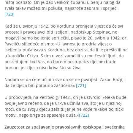
ništa poznato. On je dao velikom županu u Senju nalog da
svaki takav možebitni pokušaj najstrože zabrani i spriječi.
[720]
Kad se u svibnju 1942. po Kordunu pronijela vijest da će svi
preostali pravoslavci biti iseljeni, nadbiskup Stepinac, ne
mogavši samo iseljenje spriječiti, pisao je 26. svibnja 1942. dr.
Paveliću slijedeće pismo: »U javnost je prodrla vijest o
iseljenju pučanstva s Korduna, bez obzira, da li je prešlo ili ne
u katoličku Crkvu. S tim u vezi zamolili su me čestiti ljudi, da
posredujem kod Vas, da barem postupak s djecom bude
human, jer djeca nisu kriva što su živa.
Nadam se da ćete učiniti sve da se ne povrijedi Zakon Božji, i
da će djeca biti potpuno zaštićena«.
[721]
U propovijedi, na Petrovo g. 1942., on je ustvrdio: »Neka bude
ovdje javno rečeno, da je Crkva učinila sve, što je u njezinoj
moći, da tu svoju djecu zaštiti, jer je ne vode nikakvi politički
motivi, nego briga za spasenje duša.«
[722]
Zauzetost za spašavanje pravoslavnih episkopa i svećenika