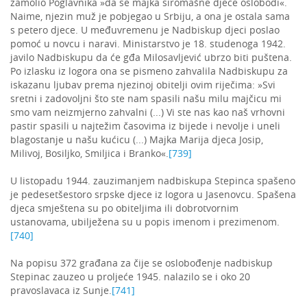
zamolio Poglavnika »da se majka siromašne djece oslobodi«.
Naime, njezin muž je pobjegao u Srbiju, a ona je ostala sama
s petero djece. U međuvremenu je Nadbiskup djeci poslao
pomoć u novcu i naravi. Ministarstvo je 18. studenoga 1942.
javilo Nadbiskupu da će gđa Milosavljević ubrzo biti puštena.
Po izlasku iz logora ona se pismeno zahvalila Nadbiskupu za
iskazanu ljubav prema njezinoj obitelji ovim riječima: »Svi
sretni i zadovoljni što ste nam spasili našu milu majčicu mi
smo vam neizmjerno zahvalni (...) Vi ste nas kao naš vrhovni
pastir spasili u najtežim časovima iz bijede i nevolje i uneli
blagostanje u našu kućicu (...) Majka Marija djeca Josip,
Milivoj, Bosiljko, Smiljica i Branko«.
[739]
U listopadu 1944. zauzimanjem nadbiskupa Stepinca spašeno
je pedesetšestoro srpske djece iz logora u Jasenovcu. Spašena
djeca smještena su po obiteljima ili dobrotvornim
ustanovama, ubilježena su u popis imenom i prezimenom.
[740]
Na popisu 372 građana za čije se oslobođenje nadbiskup
Stepinac zauzeo u proljeće 1945. nalazilo se i oko 20
pravoslavaca iz Sunje.
[741]