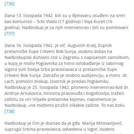
[736]
Dana 13. listopada 1942. bili su u Bjelovaru osuđeni na smrt
kao komunisti – Srbi Vlado (17 godina) i Voja Kureš (16
godina). Nadbiskup je za njih intervenirao i bili su pomilovani.
[737]
Dana 16. listopada 1942. je vlč. Augustin Kralj, župnik
prelazničke župe Crkveni Bok-Sunja, osobno došao na
Nadbiskupski duhovni stol u Zagrebu s napisanom zamolbom,
u kojoj je molio Poglavnika za hitno oslobađanje iz sabirnog
logora svih žitelja Srba pravoslavaca iz prelazničke župe
Crkveni Bok-Sunja. Zatražio je osobno audijenciju, a mons. dr.
Lach, pomoćni biskup, izvornik je predao Poglavniku.
Nadbiskup je 25. listopada 1942. pismeno intervenirao kod dr.
Andrije Artukovića, ministra pravosuđa i bogoštovlja, tražeći
zaštitu za »tri hiljade prelaznika kojima«, napomenuo je
Nadbiskup, »ne možemo pružiti nikakve zaštite. To nas boli«.
[738]
Nadbiskup je čim je doznao da je gđa. Marija Milosavljević,
supruga Srbina pravoslavca, odvedena u logor, osobno