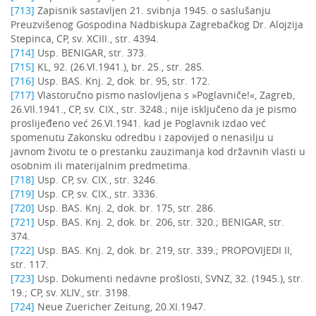
[713]
Zapisnik sastavljen 21. svibnja 1945. o saslušanju
Preuzvišenog Gospodina Nadbiskupa Zagrebačkog Dr. Alojzija
Stepinca, CP, sv. XCIII., str. 4394.
[714]
Usp. BENIGAR, str. 373.
[715]
KL, 92. (26.Vl.1941.), br. 25., str. 285.
[716]
Usp. BAS. Knj. 2, dok. br. 95, str. 172.
[717]
Vlastoručno pismo naslovljena s »Poglavniče!«, Zagreb,
26.VIl.1941., CP, sv. CIX., str. 3248.; nije isključeno da je pismo
proslijeđeno već 26.VI.1941. kad je Poglavnik izdao već
spomenutu Zakonsku odredbu i zapovijed o nenasilju u
javnom životu te o prestanku zauzimanja kod državnih vlasti u
osobnim ili materijalnim predmetima.
[718]
Usp. CP, sv. CIX., str. 3246.
[719]
Usp. CP, sv. CIX., str. 3336.
[720]
Usp. BAS. Knj. 2, dok. br. 175, str. 286.
[721]
Usp. BAS. Knj. 2, dok. br. 206, str. 320.; BENIGAR, str.
374.
[722]
Usp. BAS. Knj. 2, dok. br. 219, str. 339.; PROPOVIJEDI II,
str. 117.
[723]
Usp. Dokumenti nedavne prošlosti, SVNZ, 32. (1945.), str.
19.; CP, sv. XLIV., str. 3198.
[724]
Neue Zuericher Zeitung, 20.XI.1947.