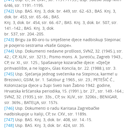
6/46, str. 1191.-1195.
[742]
Usp. BAS. Knj. 3, dok. br. 449, str. 62.-63.; BAS. Knj. 3,
dok. br. 453, str. 65.-66.; BAS.
Knj. 3, dok. br. 454, str. 66.-67.; BAS. Knj. 3, dok. br. 507, str.
141.-142.; BAS. Knj. 3, dok.
br. 537, str. 204.-205.
[743]
Brigu za 80-oro tu smještene djece nadbiskup Stepinac
je povjerio sestrama »Naše Gospe«.
[744]
Usp. Dokumenti nedavne prošlosti, SVNZ, 32. (1945.), str.
42.; CP, XLIV., str. 3213.; Pismo mons. A. ]uretiću, Zagreb 1943.,
CP, sv. XI., str. 125.; Spašavanje kozaračke djece: »Dječje
prihvatilište, a ne logor«, Glas Koncila, br. 22. (1988.), str. 3.
[745]
Usp. Sjećanja jednog svećenika na Stepinca, karme! u
Brezovici, GSIM, br. 1. Salzbur g 1965., str. 23.; PETEŠIĆ Ć.,
Kolonizacija djece u župi Sveti Ivan Žabno 1942. godine,
Hrvatska kršćanska periodika, 15. (1991.), br. 27., str. 149.-164.;
SVNZ, 32. (1935.), str. 33s., CP, sv. XLIV., str. 3206s.; BENIGAR,
str. 369s.; BATELJA, str. 157s.
[746]
Usp. Dokumenti o radu Karitasa Zagrebačke
nadbiskupije u Italiji, CP, sv. CXV., str. 1189s.
[747]
Usp. BAS. Knj. 3, dok. br. 408, str. 14.-15.
[748]
Usp. BAS. Knj. 3, dok. br. 424, str. 35.