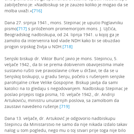
zabilježeno je: »Nadbiskup se je zauzeo koliko je mogao da se
molba uvaži.«
[716]
Dana 27. srpnja 1941., mons. Stepinac je uputio Poglavniku
pismo
[717]
s priloženom promemorijom mons. J. Ujčića,
Beogradskog nadbiskupa, od 24. lipnja 1941. u kojoj ga je
zamolio da intervenira kod vlade NDH kako bi se obuzdao
progon srpskog življa u NDH.
[718]
Senjski biskup dr. Viktor Burić javio je mons. Stepincu, 5.
veljače 1942., da bi se prema dobivenim obavijestima imale
sustavno rušiti sve pravoslavne crkve u državi, te da se u
Senjskoj biskupiji, u gradu Senju, počelo s rušenjem senjske
parohijalne crkve Velike Gospojine. Biskup javlja da sami
katolici na to gledaju s negodovanjem. Nadbiskup Stepinac je
poslao prijepis toga pisma, 10. veljače 1942., dr. Andriji
Artukoviću, ministru unutarnjih poslova, sa zamolbom da
zaustavi navedeno rušenje.
[719]
Dana 13. veljače, dr. Artuković je odgovorio nadbiskupu
Stepincu da Ministarstvo ne samo da nije nikada izdalo takav
nalog u tom pogledu, nego mu o toj stvari prije toga nije bilo